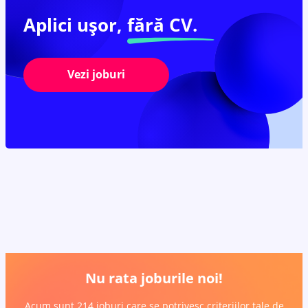
Aplici ușor,
fără CV.
Vezi joburi
Nu rata joburile noi!
Acum sunt 214 joburi care se potrivesc criteriilor tale de