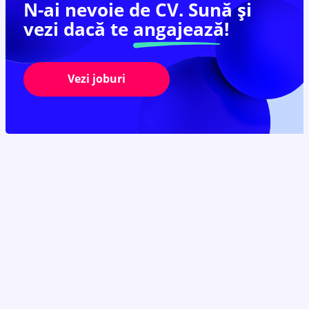
N-ai nevoie de CV. Sună și
vezi dacă te
angajează!
Vezi joburi