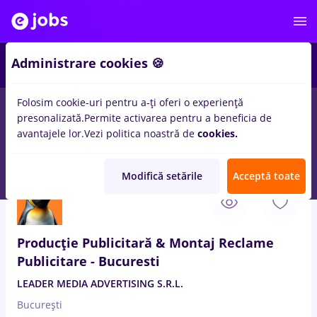
2
Administrare cookies 🍪
Folosim cookie-uri pentru a-ți oferi o experiență
presonalizată.
Permite activarea pentru a beneficia de
Salarii
Full time
Part time
Fără experiență
avantajele lor.
Vezi politica noastră de
cookies.
214
locuri de munca
leader
in
Bucuresti
Modifică setările
Acceptă toate
8 Aug. 2026
Producție Publicitară & Montaj Reclame
Publicitare - Bucuresti
LEADER MEDIA ADVERTISING S.R.L.
București