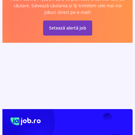
căutare. Salvează căutarea și îți trimitem cele mai noi
joburi direct pe e-mail!
Setează alertă job