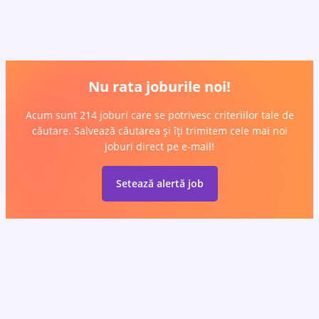
Nu rata joburile noi!
Acum sunt 214 joburi care se potrivesc criteriilor tale de
căutare. Salvează căutarea și îți trimitem cele mai noi
joburi direct pe e-mail!
Setează alertă job