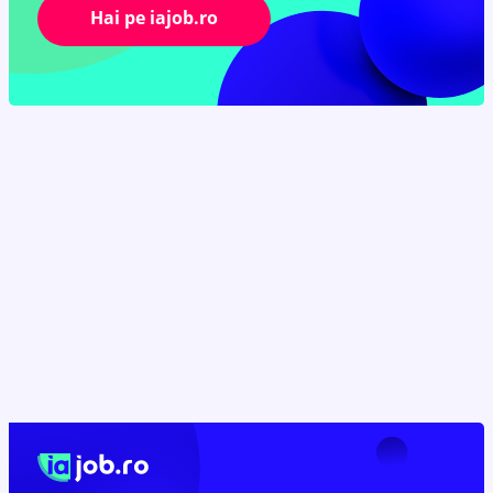
Hai pe iajob.ro