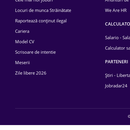
Drept
Locuri de munca Străinătate
We Are HR
Educație / Training
Raportează conținut ilegal
CALCULAT
Cariera
Energetică
Salario - Sa
Model CV
Farma
Calculator sa
Scrisoare de intentie
Imobiliară
PARTENERI
Meserii
IT / Telecom
Zile libere 2026
Știri - Libert
Lemn / PVC
Jobradar24
Mașini / Auto
Media / Internet
©
Medicină / Sănătate