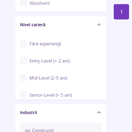
Controlul calității
Absolvent
1
Crewing / Casino / Entertainment
Nivel carieră
Educație / Training / Arte
Farmacie
Fără experiență
Entry-Level (< 2 ani)
Mid-Level (2-5 ani)
Senior-Level (> 5 ani)
Manager / Executiv
Industrii