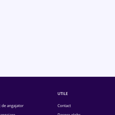
UTILE
 de angajator
Contact
 angajare
Despre eJobs