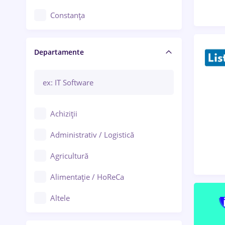
Constanța
Craiova
Departamente
Brașov
Bacău
Brăila
Achiziții
Galați (Galați)
Administrativ / Logistică
Oradea
Agricultură
Ploiești
Alimentație / HoReCa
Adjud
Altele
Aiud
Arhitectură / Design interior