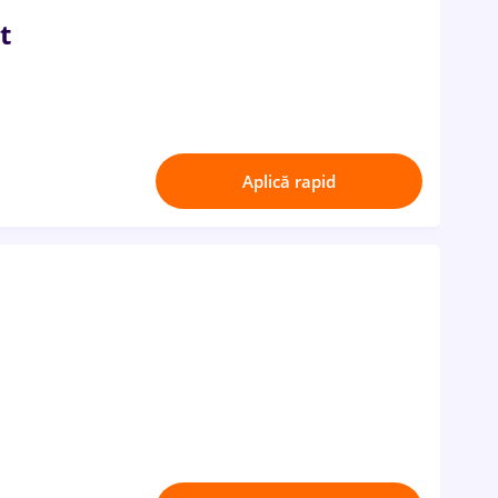
t
Aplică rapid