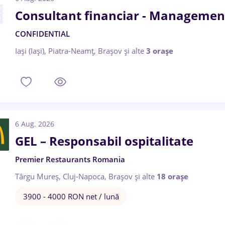
Consultant financiar - Managemen
CONFIDENTIAL
Iași (Iași), Piatra-Neamț, Brașov
și alte
3 orașe
6 Aug. 2026
GEL – Responsabil ospitalitate
Premier Restaurants Romania
Târgu Mureș, Cluj-Napoca, Brașov
și alte
18 orașe
3900 - 4000 RON net / lună