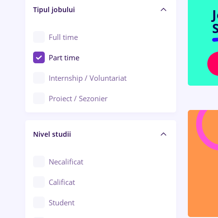
Alba Iulia
Tipul jobului
Asigurări
Alexandria
S
Au pair / Babysitter / Curățenie
Full time
Arad
Audit / Consultanță
Part time
Baia Mare
Auto / Echipamente
Internship / Voluntariat
Bârlad
Automatizări
Proiect / Sezonier
Bistrița (Bistrița-Năsăud)
Bănci
Nivel studii
Cercetare - dezvoltare
Chimie / Biochimie
Necalificat
Confecții / Design vestimentar
Calificat
Construcții / Instalații
Student