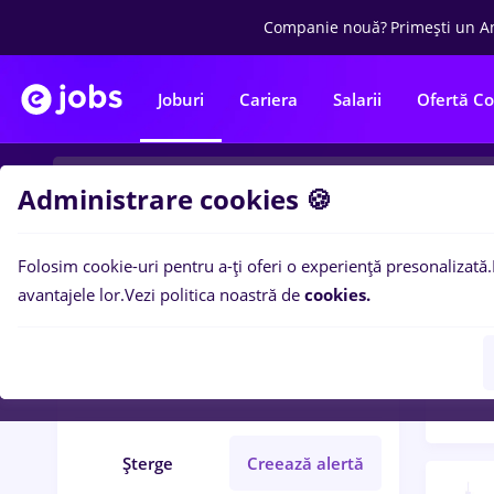
Companie nouă?
Primești un A
Joburi
Cariera
Salarii
Ofertă C
Administrare cookies 🍪
Folosim cookie-uri pentru a-ți oferi o experiență presonalizată.
Filtre po
Filtre
avantajele lor.
Vezi politica noastră de
cookies.
63
lo
leader
București
Part time
Șterge
Creează alertă