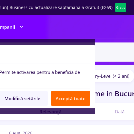
nunț Business cu actualizare săptămânală Gratuit (€269)
Gratis
ompanii
Permite activarea pentru a beneficia de
Salarii
Fără experiență
Entry-Level (< 2 ani)
pulare:
curi de munca
leader, Part time
in
Bucur
Modifică setările
Acceptă toate
Relevanță
Dată
6 Aug. 2026