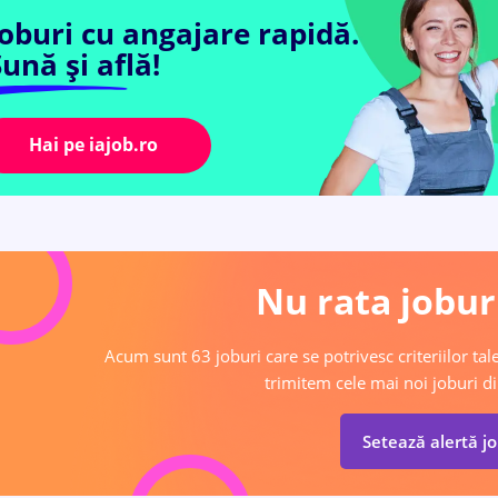
Joburi cu angajare rapidă.
ună și află!
Hai pe iajob.ro
Nu rata joburi
Acum sunt 63 joburi care se potrivesc criteriilor tale
trimitem cele mai noi joburi di
Setează alertă j