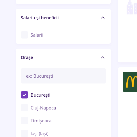
Salariu și beneficii
Salarii
Orașe
București
Cluj-Napoca
Timișoara
Iași (Iași)