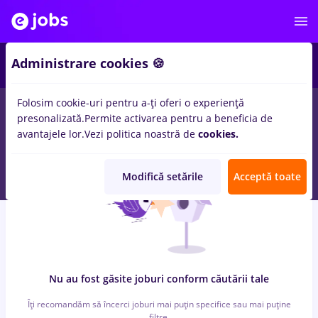
6
Administrare cookies 🍪
Folosim cookie-uri pentru a-ți oferi o experiență
0
locuri de munca
jumbo, Part time
in
Bucuresti
pentru
Entry-
presonalizată.
Permite activarea pentru a beneficia de
Level (< 2 ani)
in
Constructii / Instalatii, IT / Telecom
avantajele lor.
Vezi politica noastră de
cookies.
Modifică setările
Acceptă toate
Nu au fost găsite joburi conform căutării tale
Îți recomandăm să încerci joburi mai puțin specifice sau mai puține
filtre.