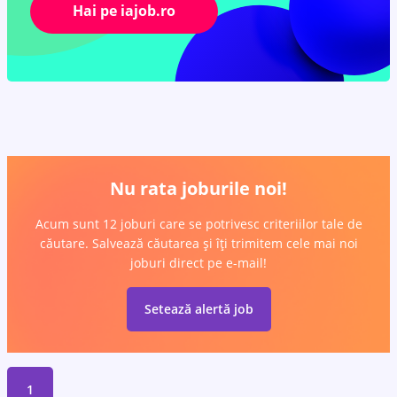
Hai pe iajob.ro
Nu rata joburile noi!
Acum sunt 12 joburi care se potrivesc criteriilor tale de
căutare. Salvează căutarea și îți trimitem cele mai noi
joburi direct pe e-mail!
Setează alertă job
1