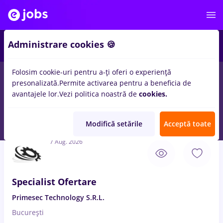
5
Administrare cookies 🍪
Folosim cookie-uri pentru a-ți oferi o experiență
presonalizată.
Permite activarea pentru a beneficia de
Salarii
Student
avantajele lor.
Vezi politica noastră de
cookies.
12
locuri de munca
Full time
in
Bucuresti
pentru
Entry-Level (<
2 ani)
in
Constructii / Instalatii, IT / Telecom
Modifică setările
Acceptă toate
7 Aug. 2026
Specialist Ofertare
Primesec Technology S.R.L.
București