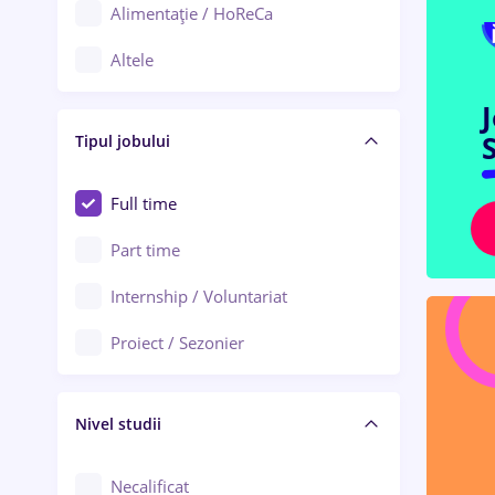
Alimentație / HoReCa
Adjud
Altele
Aiud
Arhitectură / Design interior
Alba Iulia
S
Tipul jobului
Asigurări
Alexandria
Au pair / Babysitter / Curățenie
Full time
Arad
Audit / Consultanță
Part time
Baia Mare
Auto / Echipamente
Internship / Voluntariat
Bârlad
Automatizări
Proiect / Sezonier
Bistrița (Bistrița-Năsăud)
Bănci
Nivel studii
Cercetare - dezvoltare
Chimie / Biochimie
Necalificat