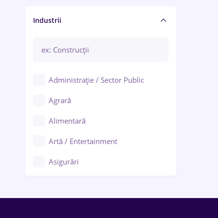
Manager / Executiv
Industrii
Administrație / Sector Public
Agrară
Alimentară
Artă / Entertainment
Asigurări
Bănci / Servicii financiare
Call-center / BPO