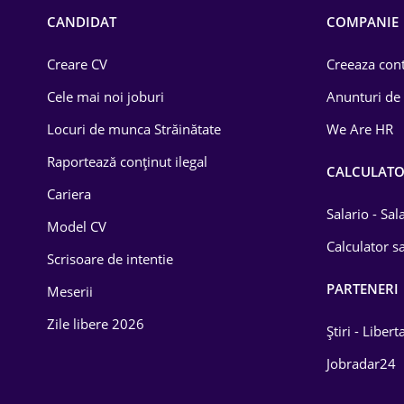
Chimică
CANDIDAT
COMPANIE
Comerț / Retail
Creare CV
Creeaza cont
Construcții
Cele mai noi joburi
Anunturi de
Drept
Locuri de munca Străinătate
We Are HR
Educație / Training
Raportează conținut ilegal
CALCULAT
Cariera
Energetică
Salario - Sa
Model CV
Farma
Calculator sa
Scrisoare de intentie
Imobiliară
PARTENERI
Meserii
IT / Telecom
Zile libere 2026
Știri - Libert
Lemn / PVC
Jobradar24
Mașini / Auto