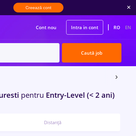
Creează cont
Cont nou
Intra in cont
RO
EN
Caută job
uresti
pentru
Entry-Level (< 2 ani)
Distanță