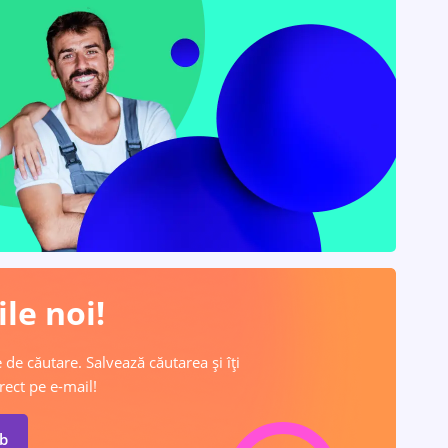
le noi!
 de căutare. Salvează căutarea și îți
rect pe e-mail!
ob