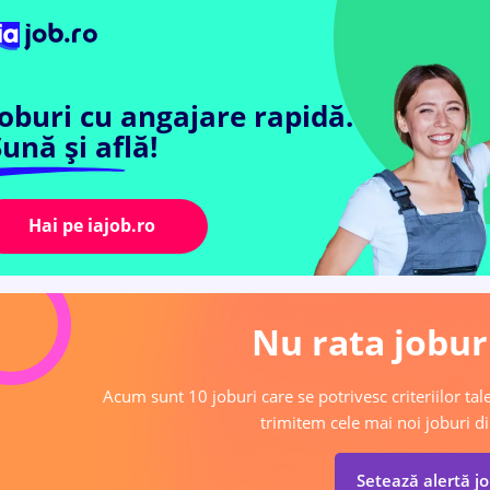
Joburi cu angajare rapidă.
ună și află!
Hai pe iajob.ro
Nu rata joburi
Acum sunt 10 joburi care se potrivesc criteriilor tale
trimitem cele mai noi joburi di
Setează alertă j