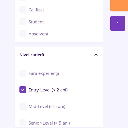
Confecții / Design vestimentar
Calificat
Construcții / Instalații
Student
1
Controlul calității
Absolvent
Crewing / Casino / Entertainment
Nivel carieră
Educație / Training / Arte
Farmacie
Fără experiență
Entry-Level (< 2 ani)
Mid-Level (2-5 ani)
Senior-Level (> 5 ani)