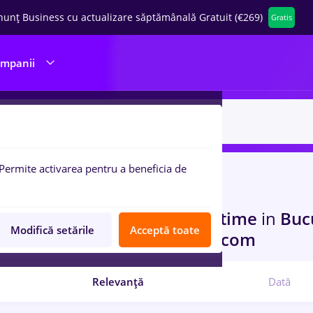
nunț Business cu actualizare săptămânală Gratuit (€269)
Gratis
ompanii
Permite activarea pentru a beneficia de
Student
pulare:
curi de munca
cu salarii Full time
in
Buc
Modifică setările
Acceptă toate
structii / Instalatii, IT / Telecom
Relevanță
Dată