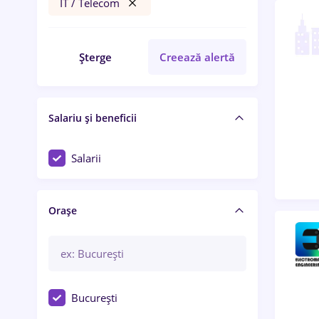
IT / Telecom
Șterge
Creează alertă
Salariu și beneficii
Salarii
Orașe
București