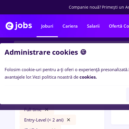
Companie nouă?
Primești un A
Joburi
Cariera
Salarii
Ofertă C
Administrare cookies 🍪
Folosim cookie-uri pentru a-ți oferi o experiență presonalizată.
Filtre po
Filtre
avantajele lor.
Vezi politica noastră de
cookies.
10
lo
Salarii
București
in
Con
Construcții / Instalații
Full time
Entry-Level (< 2 ani)