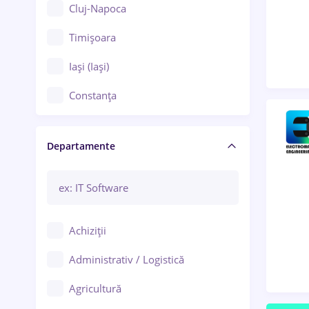
Cluj-Napoca
Timișoara
Iași (Iași)
Constanța
Craiova
Departamente
Brașov
Bacău
Brăila
Achiziții
Galați (Galați)
Administrativ / Logistică
Oradea
Agricultură
Ploiești