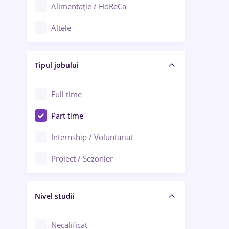
Alimentație / HoReCa
Adjud
Altele
Aiud
Arhitectură / Design interior
Alba Iulia
Tipul jobului
Asigurări
Alexandria
Au pair / Babysitter / Curățenie
Full time
Arad
Audit / Consultanță
Part time
Baia Mare
Auto / Echipamente
Internship / Voluntariat
Bârlad
Automatizări
Proiect / Sezonier
Bistrița (Bistrița-Năsăud)
Bănci
Nivel studii
Cercetare - dezvoltare
Chimie / Biochimie
Necalificat