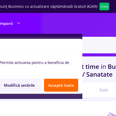
nunț Business cu actualizare săptămânală Gratuit (€269)
Gratis
ompanii
Permite activarea pentru a beneficia de
uri de munca
insolventa, Part time
in
Bu
 (< 2 ani)
in
Banci, Medicina / Sanatate
Modifică setările
Acceptă toate
Relevanță
Dată