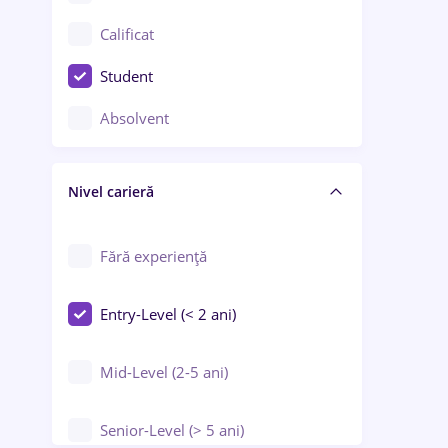
Confecții / Design vestimentar
Calificat
Construcții / Instalații
Student
Controlul calității
Absolvent
Crewing / Casino / Entertainment
Nivel carieră
Educație / Training / Arte
Farmacie
Fără experiență
Entry-Level (< 2 ani)
Mid-Level (2-5 ani)
Senior-Level (> 5 ani)