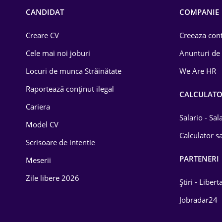
Chimică
CANDIDAT
COMPANIE
Comerț / Retail
Creare CV
Creeaza cont
Construcții
Cele mai noi joburi
Anunturi de
Drept
Locuri de munca Străinătate
We Are HR
Educație / Training
Raportează conținut ilegal
CALCULAT
Cariera
Energetică
Salario - Sa
Model CV
Farma
Calculator sa
Scrisoare de intentie
Imobiliară
PARTENERI
Meserii
IT / Telecom
Zile libere 2026
Știri - Libert
Lemn / PVC
Jobradar24
Mașini / Auto