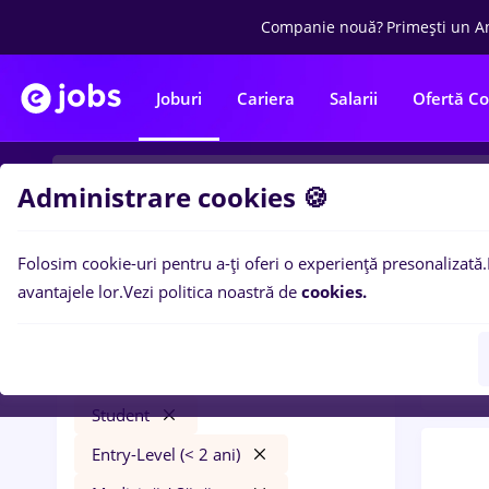
Companie nouă?
Primești un A
Joburi
Cariera
Salarii
Ofertă C
Administrare cookies 🍪
Folosim cookie-uri pentru a-ți oferi o experiență presonalizată.
0
loc
Filtre
avantajele lor.
Vezi politica noastră de
cookies.
Level
insolventa
București
Bănci
Part time
Student
Entry-Level (< 2 ani)