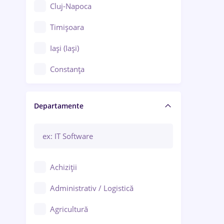
Cluj-Napoca
Timișoara
Iași (Iași)
Constanța
Craiova
Departamente
Brașov
Bacău
Brăila
Achiziții
Galați (Galați)
Administrativ / Logistică
Oradea
Agricultură
Ploiești