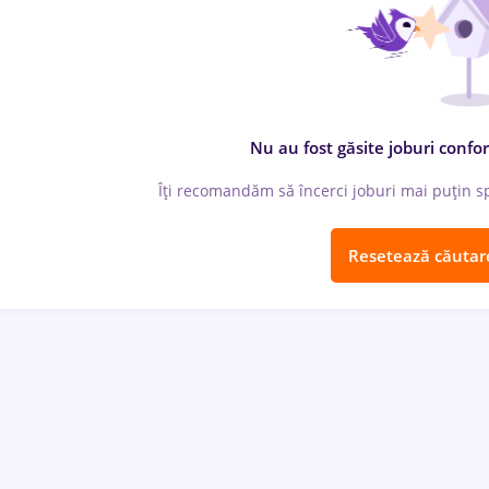
Nu au fost găsite joburi confor
Îți recomandăm să încerci joburi mai puțin spe
Resetează căutar