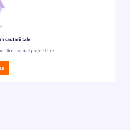
m căutării tale
cifice sau mai puține filtre.
ea