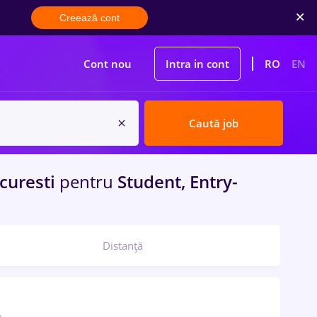
Creează cont
Cont nou
Intra in cont
RO
EN
Caută job
curesti
pentru
Student, Entry-
Distanță