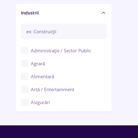
Manager / Executiv
Industrii
Administrație / Sector Public
Agrară
Alimentară
Artă / Entertainment
Asigurări
Bănci / Servicii financiare
Call-center / BPO