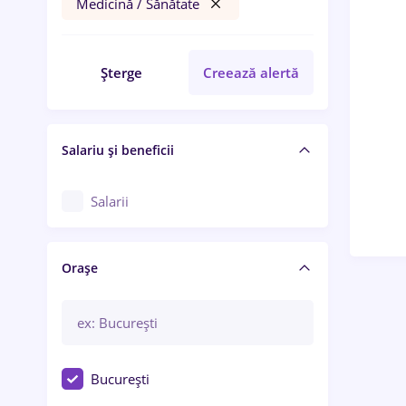
Medicină / Sănătate
Șterge
Creează alertă
Salariu și beneficii
Salarii
Orașe
București