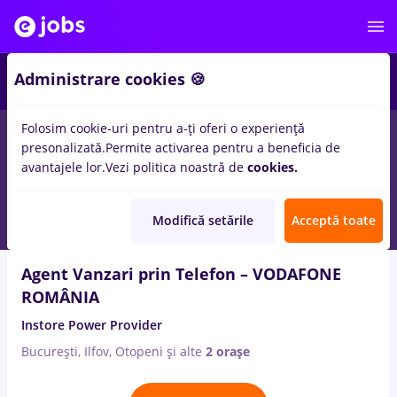
4
Administrare cookies 🍪
Folosim cookie-uri pentru a-ți oferi o experiență
2
locuri de munca
in
Bucuresti
pentru
Entry-Level (< 2 ani)
in
presonalizată.
Permite activarea pentru a beneficia de
Banci, IT / Telecom
avantajele lor.
Vezi politica noastră de
cookies.
6 Aug. 2026
Modifică setările
Acceptă toate
Agent Vanzari prin Telefon – VODAFONE
ROMÂNIA
Instore Power Provider
București, Ilfov, Otopeni
și alte
2 orașe