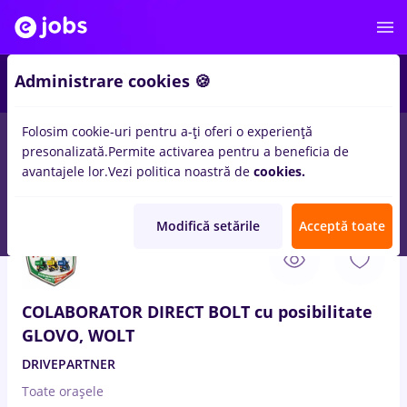
2
Administrare cookies 🍪
Folosim cookie-uri pentru a-ți oferi o experiență
presonalizată.
Permite activarea pentru a beneficia de
Salarii
Fără experiență
Entry-Level (< 2 ani)
Stu
avantajele lor.
Vezi politica noastră de
cookies.
91
locuri de munca
Part time
in
Brazi
Modifică setările
Acceptă toate
31 Iul. 2026
COLABORATOR DIRECT BOLT cu posibilitate
GLOVO, WOLT
DRIVEPARTNER
Toate oraşele