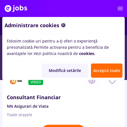
1
Administrare cookies 🍪
Folosim cookie-uri pentru a-ți oferi o experiență
presonalizată.
Permite activarea pentru a beneficia de
Salarii
Full time
Part time
Fără experiență
avantajele lor.
Vezi politica noastră de
cookies.
846
locuri de munca
in
Bascov (Arges)
Modifică setările
Acceptă toate
8 Aug. 2026
VIDEO
Consultant Financiar
NN Asigurari de Viata
Toate oraşele