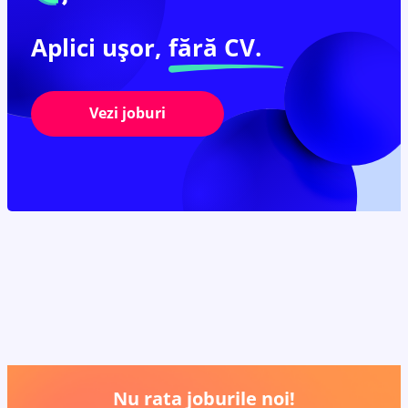
Aplici ușor,
fără CV.
Vezi joburi
Nu rata joburile noi!