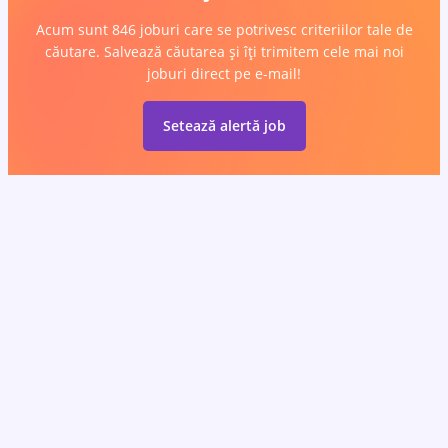
Acum sunt 846 joburi care se potrivesc criteriilor tale de
căutare. Salvează căutarea și îți trimitem cele mai noi
joburi direct pe e-mail!
Setează alertă job