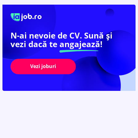
N-ai nevoie de CV. Sună și
vezi dacă te
angajează!
Vezi joburi