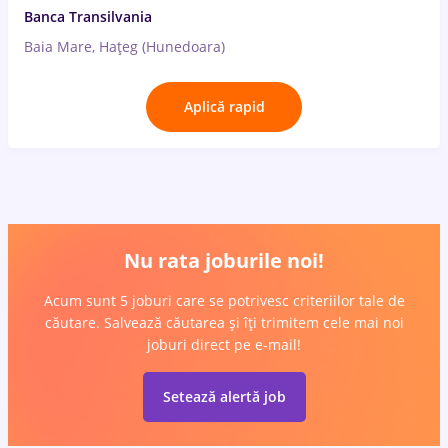
Banca Transilvania
Baia Mare, Hațeg (Hunedoara)
Aplică rapid
Nu rata joburile noi!
Acum sunt 5 joburi care se potrivesc criteriilor tale de
căutare. Salvează căutarea și îți trimitem cele mai noi
joburi direct pe e-mail!
Setează alertă job