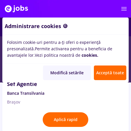
2
Administrare cookies 🍪
Folosim cookie-uri pentru a-ți oferi o experiență
5
locuri de munca
sef santier
in
Banci
presonalizată.
Permite activarea pentru a beneficia de
avantajele lor.
Vezi politica noastră de
cookies.
7 Aug. 2026
Modifică setările
Acceptă toate
Sef Agentie
Banca Transilvania
Brașov
Aplică rapid