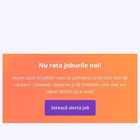
Nu rata joburile noi!
Acum sunt 32 joburi care se potrivesc criteriilor tale de
căutare. Salvează căutarea și îți trimitem cele mai noi
joburi direct pe e-mail!
Setează alertă job