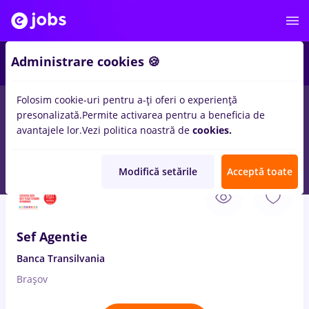
2
Administrare cookies 🍪
Folosim cookie-uri pentru a-ți oferi o experiență
presonalizată.
Permite activarea pentru a beneficia de
Salarii
Remote (de acasă)
București
Cluj-Napoc
avantajele lor.
Vezi politica noastră de
cookies.
32
locuri de munca
sef sala
in
Banci
Modifică setările
Acceptă toate
8 Aug. 2026
Sef Agentie
Banca Transilvania
Brașov