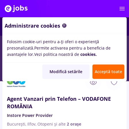
2
Administrare cookies 🍪
Folosim cookie-uri pentru a-ți oferi o experiență
presonalizată.
Permite activarea pentru a beneficia de
Salarii
Remote (de acasă)
București
Cluj-Napoc
avantajele lor.
Vezi politica noastră de
cookies.
41
locuri de munca
power bi
in
Banci
Modifică setările
Acceptă toate
6 Aug. 2026
Agent Vanzari prin Telefon – VODAFONE
ROMÂNIA
Instore Power Provider
București, Ilfov, Otopeni
și alte
2 orașe