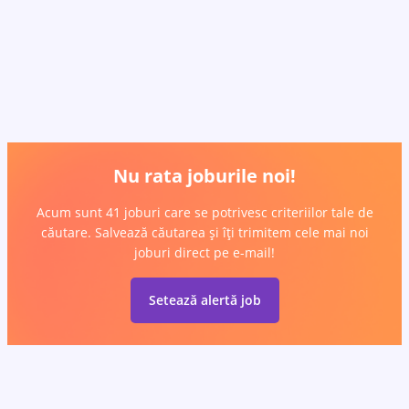
Nu rata joburile noi!
Acum sunt 41 joburi care se potrivesc criteriilor tale de
căutare. Salvează căutarea și îți trimitem cele mai noi
joburi direct pe e-mail!
Setează alertă job