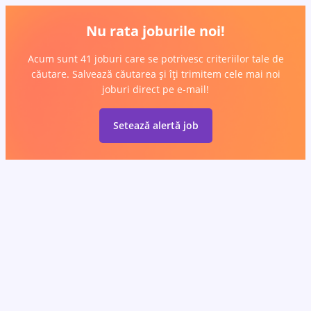
Nu rata joburile noi!
Acum sunt 41 joburi care se potrivesc criteriilor tale de
căutare. Salvează căutarea și îți trimitem cele mai noi
joburi direct pe e-mail!
Setează alertă job