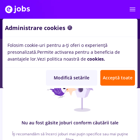
5
Administrare cookies 🍪
Folosim cookie-uri pentru a-ți oferi o experiență
0
locuri de munca
prime kapital
pentru
Student, Fara
presonalizată.
Permite activarea pentru a beneficia de
experienta
in
Banci, IT / Telecom
avantajele lor.
Vezi politica noastră de
cookies.
Modifică setările
Acceptă toate
Nu au fost găsite joburi conform căutării tale
Îți recomandăm să încerci joburi mai puțin specifice sau mai puține
filtre.