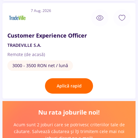
7 Aug. 2026
Customer Experience Officer
TRADEVILLE S.A.
Remote (de acasă)
3000 - 3500 RON net / lună
Aplică rapid
Nu rata joburile noi!
Acum sunt 2 joburi care se potrivesc criteriilor tale de
căutare. Salvează căutarea și îți trimitem cele mai noi