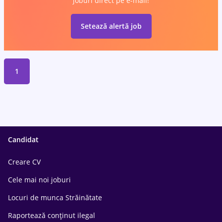
joburi direct pe e-mail!
Setează alertă job
1
Candidat
Creare CV
Cele mai noi joburi
Locuri de munca Străinătate
Raportează conținut ilegal