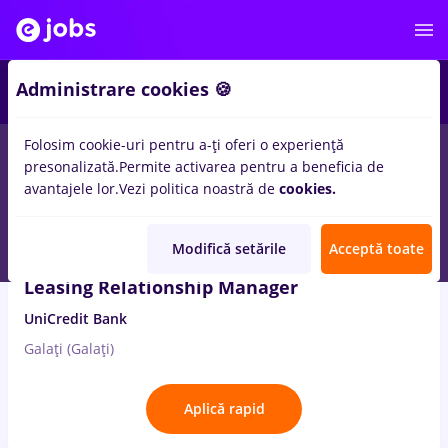
3
Administrare cookies 🍪
Folosim cookie-uri pentru a-ți oferi o experiență
2
locuri de munca
finante
pentru
Entry-Level (< 2 ani)
in
Banci
presonalizată.
Permite activarea pentru a beneficia de
avantajele lor.
Vezi politica noastră de
cookies.
3 Aug. 2026
Modifică setările
Acceptă toate
Leasing Relationship Manager
UniCredit Bank
Galați (Galați)
Aplică rapid