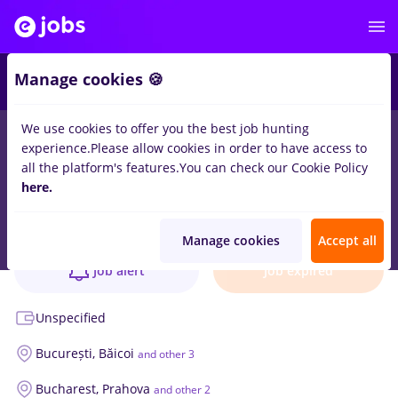
Manage cookies 🍪
We use cookies to offer you the best job hunting
experience.
Please allow cookies in order to have access to
all the platform's features.
You can check our Cookie Policy
Asistent medical generalist
here.
Job verified
SC GRAL MEDICAL SRL
3 positions
Manage cookies
Accept all
Job alert
Job expired
Unspecified
București,
Băicoi
and other 3
Bucharest,
Prahova
and other 2