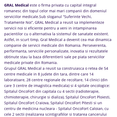
GRAL Medical
este o firma privata cu capital integral
romanesc din topul celor mai mari companii din domeniul
serviciilor medicale.Sub sloganul “Suferinte Vechi,
Tratamente Noi”, GRAL Medical a reusit sa implementeze
servicii noi si eficiente pentru a veni in intampinarea
pacientilor cu o alternativa la sistemul de sanatate existent.
Astfel, in scurt timp, Gral Medical a devenit cea mai dinamica
companie de servicii medicale din Romania. Perseverenta,
performanta, serviciile personalizate, inovatia si rezultatele
obtinute stau la baza diferentierii sale pe piata serviciilor
medicale private din Romania.
Grupul GRAL Medical a reusit sa construiasca o retea de 54
centre medicale in 8 judete din tara, dintre care 14
laboratoare, 28 centre regionale de recoltare, 14 clinici (din
care 3 centre de imagistica medicala) si 4 spitale oncologice:
Spitalul OncoFort din capitala cu 4 sectii (radioterapie,
chimioterapie, chirurgie si dializa), Spitalul OncoFort Ploiesti,
Spitalul OncoFort Craiova, Spitalul OncoFort Pitesti si un
centru de medicina nucleara - Spitalul OncoFort Caloian, cu
cele 2 sectii (realizarea scintigrafiilor si tratarea cancerului