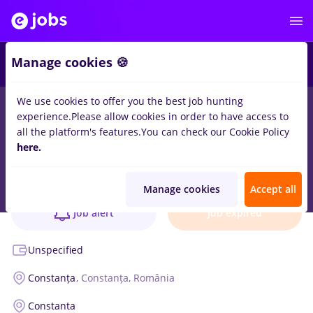
Manage cookies 🍪
We use cookies to offer you the best job hunting
experience.
Please allow cookies in order to have access to
all the platform's features.
You can check our Cookie Policy
AGENT VANZARI ZONA CONSTANTA
here.
Job verified
Global Plast Trading
1 position
Manage cookies
Accept all
Job alert
Job expired
Unspecified
Constanța
, Constanța, România
Constanta