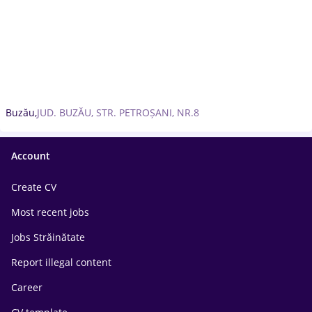
Buzău,
JUD. BUZĂU, STR. PETROȘANI, NR.8
Account
Create CV
Most recent jobs
Jobs Străinătate
Report illegal content
Career