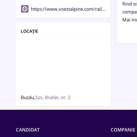
fiind 
https://www.voestalpine.com/railway-systems/en/
compani
Mai mu
LOCAȚIE
Buzău,
Sos. Brailei, nr. 2
CANDIDAT
COMPANIE