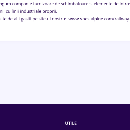
singura companie furnizoare de schimbatoare si elemente de infrast
i cu linii industriale proprii.
lte detalii gasiti pe site-ul nostru: www.voestalpine.com/railwa
UTILE