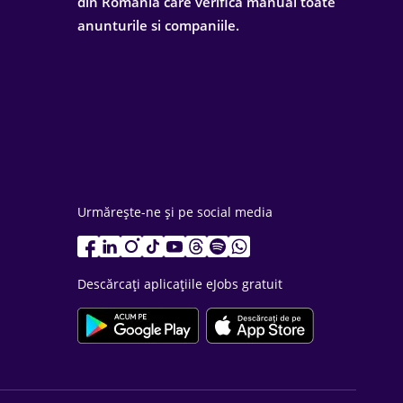
din Romania care verifica manual toate
anunturile si companiile.
Urmărește-ne și pe social media
Descărcați aplicațiile eJobs gratuit