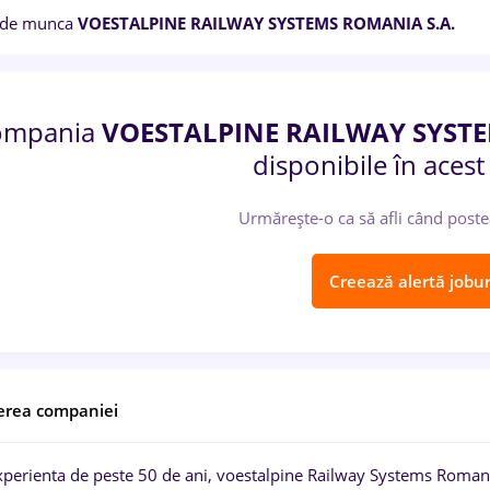
 de munca
VOESTALPINE RAILWAY SYSTEMS ROMANIA S.A.
ompania
VOESTALPINE RAILWAY SYSTE
disponibile în aces
Urmărește-o ca să afli când poste
Creează alertă jobur
erea companiei
xperienta de peste 50 de ani, voestalpine Railway Systems Romania