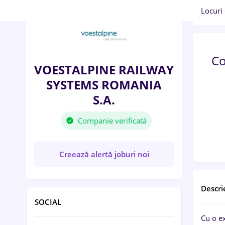
Locuri
C
VOESTALPINE RAILWAY
SYSTEMS ROMANIA
S.A.
Companie verificată
Creează alertă joburi noi
Descri
SOCIAL
Cu o e