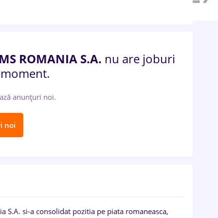
MS ROMANIA S.A.
nu are joburi
t moment.
ază anunțuri noi.
i noi
 S.A. si-a consolidat pozitia pe piata romaneasca,