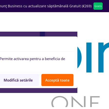
nunț Business cu actualizare săptămânală Gratuit (€269)
Gratis
ompanii
Permite activarea pentru a beneficia de
Modifică setările
Acceptă toate