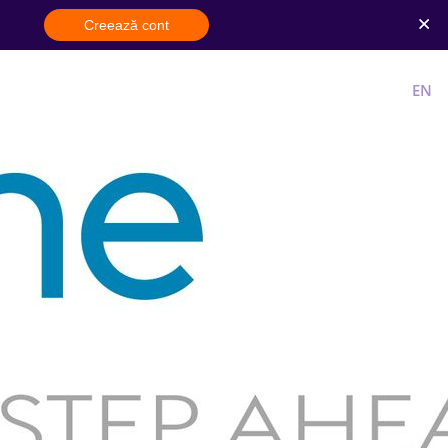
Creează cont
Cont nou
Intra in cont
RO
EN