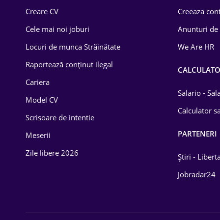
Creare CV
Creeaza cont
Cele mai noi joburi
Anunturi de
Locuri de munca Străinătate
We Are HR
Raportează conținut ilegal
CALCULAT
Cariera
Salario - Sa
Model CV
Calculator sa
Scrisoare de intentie
PARTENERI
Meserii
Zile libere 2026
Știri - Libert
Jobradar24