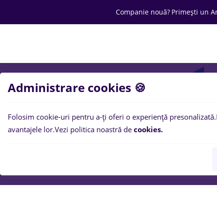
Companie nouă?
Primești un A
Joburi
Cariera
Salarii
Ofertă C
Administrare cookies 🍪
Folosim cookie-uri pentru a-ți oferi o experiență presonalizată.
avantajele lor.
Vezi politica noastră de
cookies.