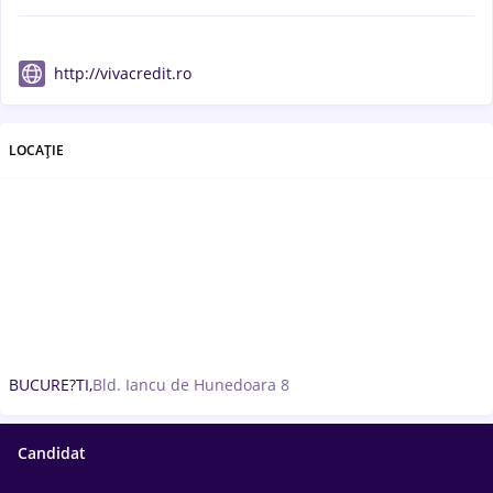
http://vivacredit.ro
LOCAȚIE
BUCURE?TI,
Bld. Iancu de Hunedoara 8
Candidat