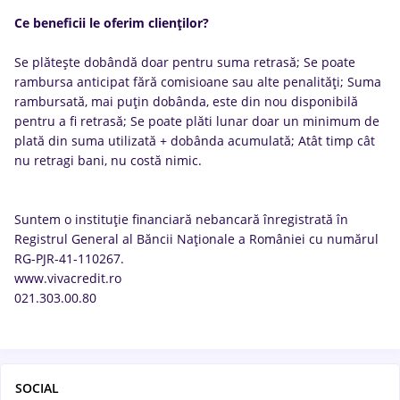
Ce beneficii le oferim clienților?
Se plătește dobândă doar pentru suma retrasă; Se poate
rambursa anticipat fără comisioane sau alte penalități; Suma
rambursată, mai puțin dobânda, este din nou disponibilă
pentru a fi retrasă; Se poate plăti lunar doar un minimum de
plată din suma utilizată + dobânda acumulată; Atât timp cât
nu retragi bani, nu costă nimic.
Suntem o instituţie financiară nebancară înregistrată în
Registrul General al Băncii Naţionale a României cu numărul
RG-PJR-41-110267.
www.vivacredit.ro
021.303.00.80
SOCIAL