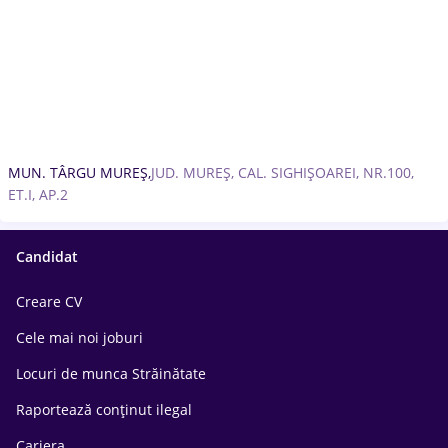
MUN. TÂRGU MUREȘ,
JUD. MUREȘ, CAL. SIGHIȘOAREI, NR.100,
ET.I, AP.2
Candidat
Creare CV
Cele mai noi joburi
Locuri de munca Străinătate
Raportează conținut ilegal
Cariera