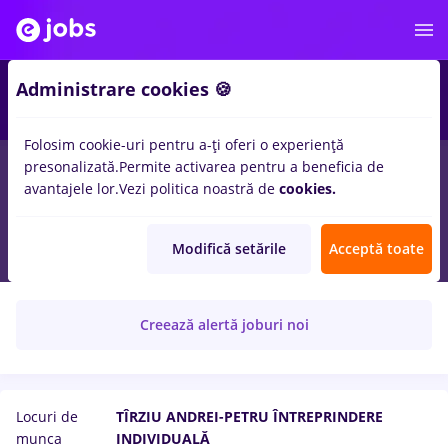
Administrare cookies 🍪
Folosim cookie-uri pentru a-ți oferi o experiență
presonalizată.
Permite activarea pentru a beneficia de
avantajele lor.
Vezi politica noastră de
cookies.
TÎRZIU ANDREI-PETRU ÎNTREPRINDERE
Modifică setările
Acceptă toate
INDIVIDUALĂ
Creează alertă joburi noi
Locuri de
TÎRZIU ANDREI-PETRU ÎNTREPRINDERE
munca
INDIVIDUALĂ