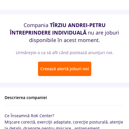
Compania
TÎRZIU ANDREI-PETRU
ÎNTREPRINDERE INDIVIDUALĂ
nu are joburi
disponibile în acest moment.
Urmărește-o ca să afli când postează anunțuri noi.
Creează alertă joburi noi
Descrierea companiei
Ce Înseamnă RoK Center?
Mișcare corectă, exerciții adaptate, corecție posturală, atenție
la detalii, dragoste pentru mișcare, antrenament