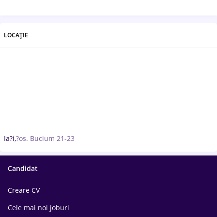
LOCAȚIE
Ia?i,
?os. Bucium 21-23
Candidat
Creare CV
Cele mai noi joburi