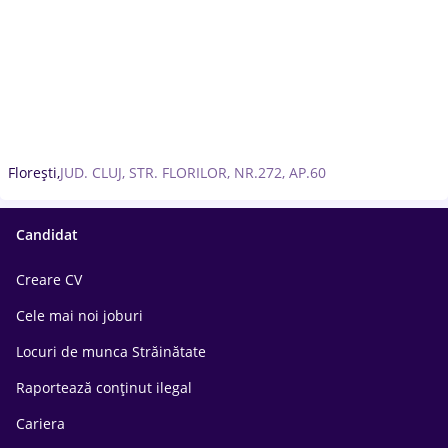
Florești,
JUD. CLUJ, STR. FLORILOR, NR.272, AP.60
Candidat
Creare CV
Cele mai noi joburi
Locuri de munca Străinătate
Raportează conținut ilegal
Cariera