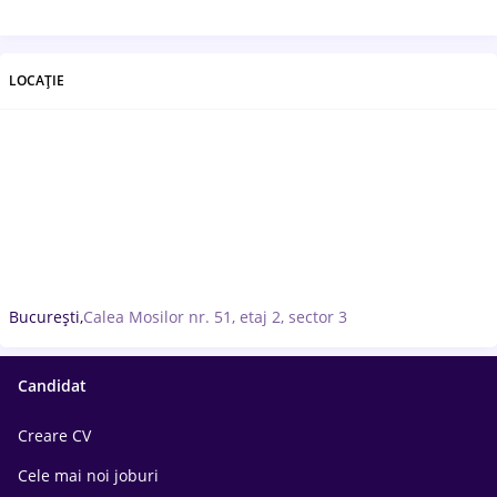
LOCAȚIE
București,
Calea Mosilor nr. 51, etaj 2, sector 3
Candidat
Creare CV
Cele mai noi joburi