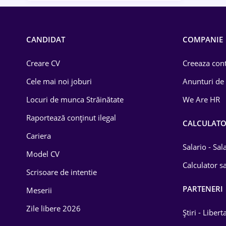
CANDIDAT
COMPANIE
Creare CV
Creeaza cont
Cele mai noi joburi
Anunturi de
Locuri de munca Străinătate
We Are HR
Raportează conținut ilegal
CALCULAT
Cariera
Salario - Sa
Model CV
Calculator sa
Scrisoare de intentie
PARTENERI
Meserii
Zile libere 2026
Știri - Libert