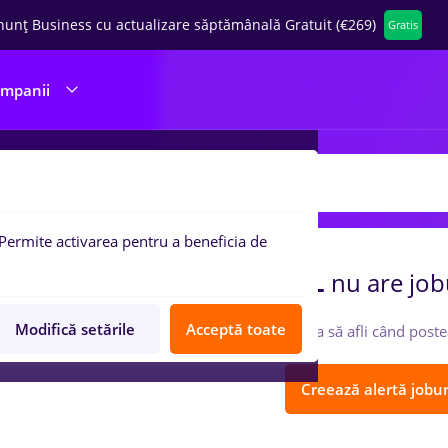
nunț Business cu actualizare săptămânală Gratuit (€269)
Gratis
ompanii
 de munca
HAPPY CENTER SRL
Permite activarea pentru a beneficia de
ompania
HAPPY CENTER SRL
nu are job
Modifică setările
Acceptă toate
Urmărește-o ca să afli când poste
Creează alertă jobur