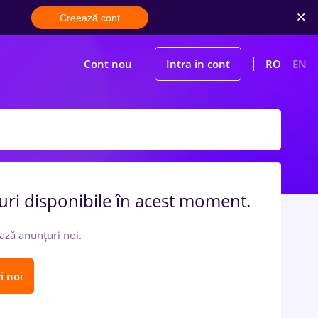
Creează cont
Cont nou
Intra in cont
RO
EN
uri disponibile în acest moment.
ază anunțuri noi.
i noi