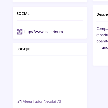
SOCIAL
Descri
Compani
http://www.exeprint.ro
(tipari
operato
in func
LOCAȚIE
Ia?i,
Aleea Tudor Neculai 73