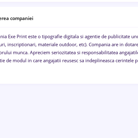
erea companiei
a Exe Print este o tipografie digitala si agentie de publicitate und
turi, inscriptionari, materiale outdoor, etc). Compania are in dota
rului munca. Apreciem seriozitatea si responsabilitatea angajatilor. 
tie de modul in care angajatii reusesc sa indeplineasca cerintele p