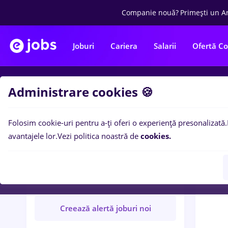
Companie nouă?
Primești un A
Joburi
Cariera
Salarii
Ofertă C
Administrare cookies 🍪
Locuri
Folosim cookie-uri pentru a-ți oferi o experiență presonalizată.
avantajele lor.
Vezi politica noastră de
cookies.
C
HAPPY CENTER SRL
Companie verificată
Creează alertă joburi noi