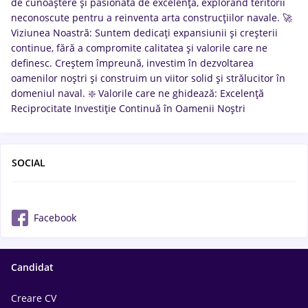
de cunoaștere și pasionată de excelență, explorând teritorii
neconoscute pentru a reinventa arta construcțiilor navale. 🚀
Viziunea Noastră: Suntem dedicați expansiunii și creșterii
continue, fără a compromite calitatea și valorile care ne
definesc. Creștem împreună, investim în dezvoltarea
oamenilor noștri și construim un viitor solid și strălucitor în
domeniul naval. ❇️ Valorile care ne ghidează: Excelență
Reciprocitate Investiție Continuă în Oamenii Noștri
SOCIAL
Facebook
Candidat
Creare CV