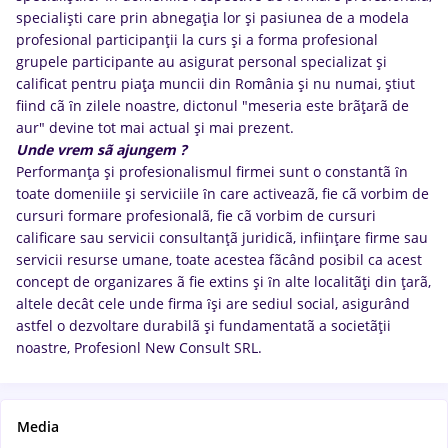
specialişti care prin abnegaţia lor şi pasiunea de a modela
profesional participanţii la curs şi a forma profesional
grupele participante au asigurat personal specializat şi
calificat pentru piaţa muncii din România şi nu numai, ştiut
fiind cã ȋn zilele noastre, dictonul "meseria este brãţarã de
aur" devine tot mai actual şi mai prezent.
Unde vrem sã ajungem ?
Performanţa şi profesionalismul firmei sunt o constantã ȋn
toate domeniile şi serviciile ȋn care activeazã, fie cã vorbim de
cursuri formare profesionalã, fie cã vorbim de cursuri
calificare sau servicii consultanţã juridicã, infiinţare firme sau
servicii resurse umane, toate acestea fãcând posibil ca acest
concept de organizares ã fie extins şi ȋn alte localitãţi din ţarã,
altele decât cele unde firma ȋşi are sediul social, asigurând
astfel o dezvoltare durabilã şi fundamentatã a societãţii
noastre, Profesionl New Consult SRL.
Media