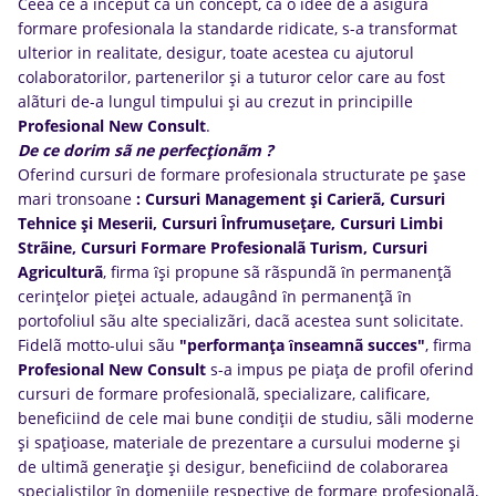
Ceea ce a inceput ca un concept, ca o idee de a asigura
formare profesionala la standarde ridicate, s-a transformat
ulterior in realitate, desigur, toate acestea cu ajutorul
colaboratorilor, partenerilor şi a tuturor celor care au fost
alãturi de-a lungul timpului şi au crezut in principille
Profesional New Consult
.
De ce dorim sã ne perfecţionãm ?
Oferind cursuri de formare profesionala structurate pe şase
mari tronsoane
: Cursuri Management şi Carierã, Cursuri
Tehnice şi Meserii, Cursuri Ȋnfrumuseţare, Cursuri Limbi
Strãine, Cursuri Formare Profesionalã Turism, Cursuri
Agriculturã
, firma ȋşi propune sã rãspundã ȋn permanenţã
cerinţelor pieţei actuale, adaugând ȋn permanenţã ȋn
portofoliul sãu alte specializãri, dacã acestea sunt solicitate.
Fidelã motto-ului sãu
"performanţa ȋnseamnã succes"
, firma
Profesional New Consult
s-a impus pe piaţa de profil oferind
cursuri de formare profesionalã, specializare, calificare,
beneficiind de cele mai bune condiţii de studiu, sãli moderne
şi spaţioase, materiale de prezentare a cursului moderne şi
de ultimã generaţie şi desigur, beneficiind de colaborarea
specialiştilor ȋn domeniile respective de formare profesionalã,