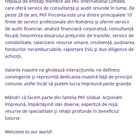
rețeaua de entități membre ale PKF International Limited,
care oferă servicii de consultanță și audit oriunde în lume. De
peste 28 de ani, PKF Finconta este una dintre principalele 10
firme de servicii profesionale din România și oferim servicii
de audit financiar, analiză financiară corporativă, consultanță
fiscală, întocmirea dosarului prețurilor de transfer, servicii de
contabilitate, salarizare, resurse umane, insolvență, auditarea
fondurilor nerambursabile, raportare ESG și due diligence de
achiziții.
Valorile noastre ne ghidează interacțiunile, ne definesc
convingerile și reprezintă dedicarea noastră față de principii
comune, astfel încât să putem lucra împreună peste granițe.
Mândri că facem parte din familia PKF Global. Acționăm
împreună, împărtășind idei diverse, expertiză de nișă,
resurse de specialitate și relații profunde în beneficiul
tuturor.
Welcome to our world!