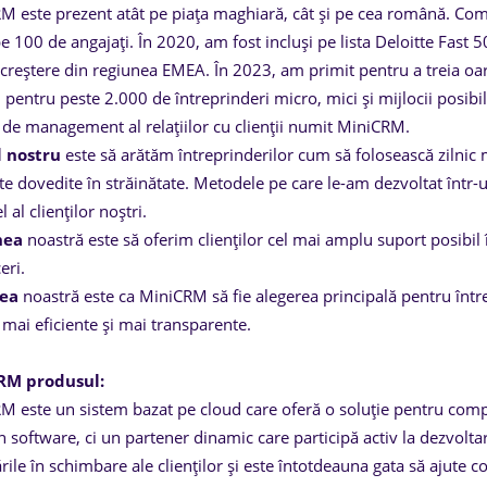
M este prezent atât pe piața maghiară, cât și pe cea română. Comp
 100 de angajați. În 2020, am fost incluși pe lista Deloitte Fast 
 creștere din regiunea EMEA. În 2023, am primit pentru a treia 
pentru peste 2.000 de întreprinderi micro, mici și mijlocii posibili
 de management al relațiilor cu clienții numit MiniCRM.
 nostru
este să arătăm întreprinderilor cum să folosească zilni
ate dovedite în străinătate. Metodele pe care le-am dezvoltat înt
l al clienților noștri.
nea
noastră este să oferim clienților cel mai amplu suport posibil
eri.
nea
noastră este ca MiniCRM să fie alegerea principală pentru întrep
 mai eficiente și mai transparente.
RM produsul:
M este un sistem bazat pe cloud care oferă o soluție pentru com
 software, ci un partener dinamic care participă activ la dezvolta
rile în schimbare ale clienților și este întotdeauna gata să ajute c