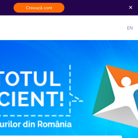
Creează cont
Cont nou
Intra in cont
RO
EN