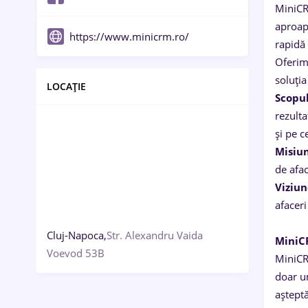
MiniCR
aproape
https://www.minicrm.ro/
rapidă
Oferim 
soluția
LOCAȚIE
Scopul
rezult
și pe ce
Misiu
de afac
Viziu
afaceri
Cluj-Napoca,
Str. Alexandru Vaida
MiniC
Voevod 53B
MiniCR
doar un
așteptă