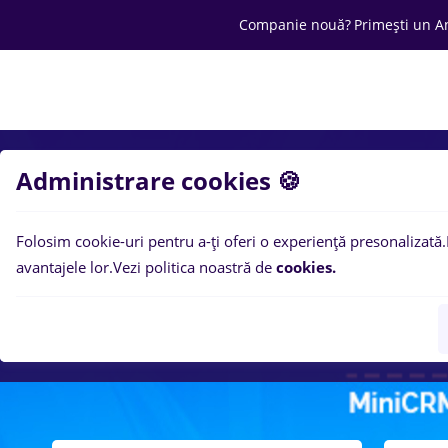
Companie nouă?
Primești un A
Joburi
Cariera
Salarii
Ofertă C
Administrare cookies 🍪
Folosim cookie-uri pentru a-ți oferi o experiență presonalizată.
avantajele lor.
Vezi politica noastră de
cookies.