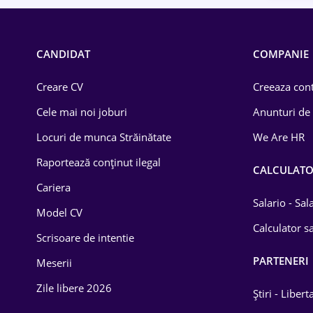
CANDIDAT
COMPANIE
Creare CV
Creeaza cont
Cele mai noi joburi
Anunturi de
Locuri de munca Străinătate
We Are HR
Raportează conținut ilegal
CALCULAT
Cariera
Salario - Sa
Model CV
Calculator sa
Scrisoare de intentie
PARTENERI
Meserii
Zile libere 2026
Știri - Libert