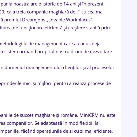
ania noastra are o istorie de 14 ani și în prezent
500, ca a treia companie maghiară de IT cu cea mai
oară premiul Dreamjobs „Lovable Workplaces”.
tatea de funcționare eficientă și creștere stabilă prin
c metodologiile de management care au adus deja
r-un sistem urmând propriul nostru drum de dezvoltare
 în domeniul managementului clienților și al proceselor
rinderile mici și mijlocii pentru a realiza procese de
paniile de succes maghiare și române. MiniCRM nu este
rea companiilor. Se adaptează în mod flexibil la
ompaniile, făcând operațiunile de zi cu zi mai eficiente.