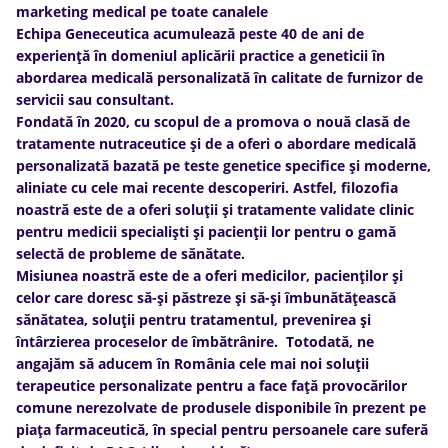
marketing medical pe toate canalele
Echipa Geneceutica acumulează peste 40 de ani de
experiență în domeniul aplicării practice a geneticii în
abordarea medicală personalizată în calitate de furnizor de
servicii sau consultant.
Fondată în 2020, cu scopul de a promova o nouă clasă de
tratamente nutraceutice și de a oferi o abordare medicală
personalizată bazată pe teste genetice specifice și moderne,
aliniate cu cele mai recente descoperiri. Astfel, filozofia
noastră este de a oferi soluții și tratamente validate clinic
pentru medicii specialiști și pacienții lor pentru o gamă
selectă de probleme de sănătate.
Misiunea noastră este de a oferi medicilor, pacienților și
celor care doresc să-și păstreze și să-și îmbunătățească
sănătatea, soluții pentru tratamentul, prevenirea și
întârzierea proceselor de îmbătrânire. Totodată, ne
angajăm să aducem în România cele mai noi soluții
terapeutice personalizate pentru a face față provocărilor
comune nerezolvate de produsele disponibile în prezent pe
piața farmaceutică, în special pentru persoanele care suferă