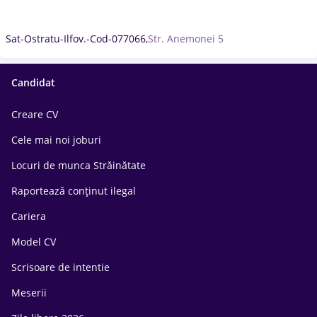
Sat-Ostratu-Ilfov.-Cod-077066,
Str. Anemonei 5
Candidat
Creare CV
Cele mai noi joburi
Locuri de munca Străinătate
Raportează conținut ilegal
Cariera
Model CV
Scrisoare de intentie
Meserii