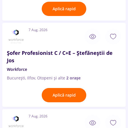
Aplică rapid
7 Aug. 2026
Șofer Profesionist C / C+E – Ștefăneștii de
Jos
Workforce
București, Ilfov, Otopeni
și alte
2 orașe
Aplică rapid
7 Aug. 2026