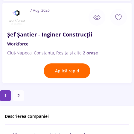
7 Aug. 2026
Șef Șantier - Inginer Construcții
Workforce
Cluj-Napoca, Constanța, Reșița
și alte
2 orașe
Aplică rapid
1
2
Descrierea companiei