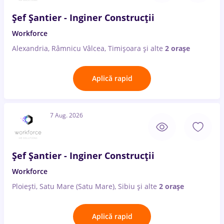
Șef Șantier - Inginer Construcții
Workforce
Alexandria, Râmnicu Vâlcea, Timișoara
și alte
2 orașe
Aplică rapid
7 Aug. 2026
Șef Șantier - Inginer Construcții
Workforce
Ploiești, Satu Mare (Satu Mare), Sibiu
și alte
2 orașe
Aplică rapid