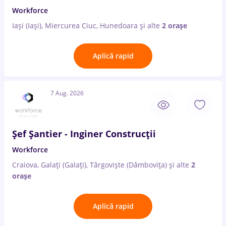
Workforce
Iași (Iași), Miercurea Ciuc, Hunedoara
și alte
2 orașe
Aplică rapid
7 Aug. 2026
Șef Șantier - Inginer Construcții
Workforce
Craiova, Galați (Galați), Târgoviște (Dâmbovița)
și alte
2
orașe
Aplică rapid