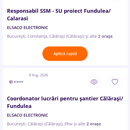
Responsabil SSM - SU proiect Fundulea/
Calarasi
ELSACO ELECTRONIC
București, Constanța, Călărași (Călărași)
și alte
2 orașe
Aplică rapid
8 Aug. 2026
Coordonator lucrări pentru șantier Călărași/
Fundulea
ELSACO ELECTRONIC
București, Călărași (Călărași), Ilfov
și alte
2 orașe