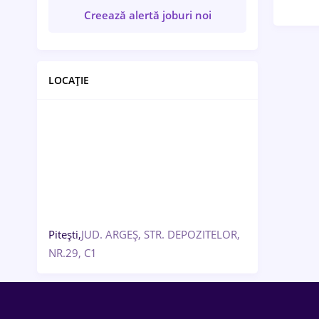
Creează alertă joburi noi
LOCAȚIE
Pitești,
JUD. ARGEȘ, STR. DEPOZITELOR,
NR.29, C1