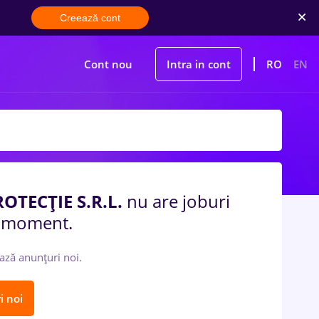
Creează cont
Cont nou
Intra in cont
RO
EN
TECŢIE S.R.L.
nu are joburi
t moment.
ază anunțuri noi.
i noi