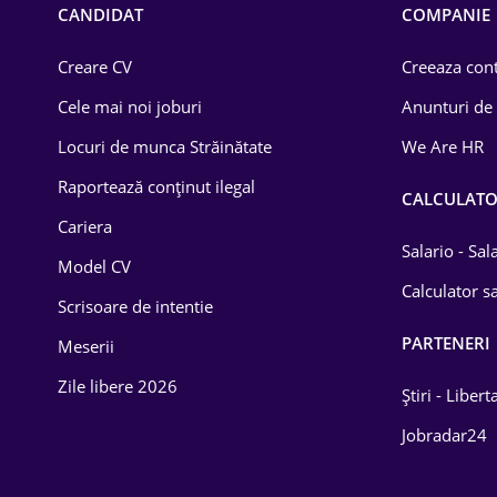
CANDIDAT
COMPANIE
Creare CV
Creeaza cont
Cele mai noi joburi
Anunturi de
Locuri de munca Străinătate
We Are HR
Raportează conținut ilegal
CALCULAT
Cariera
Salario - Sa
Model CV
Calculator sa
Scrisoare de intentie
PARTENERI
Meserii
Zile libere 2026
Știri - Libert
Jobradar24