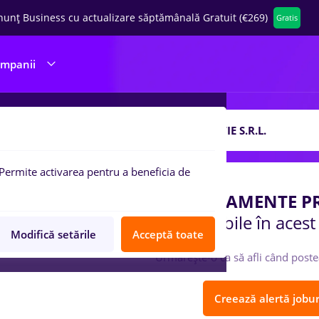
nunț Business cu actualizare săptămânală Gratuit (€269)
Gratis
ompanii
 de munca
ALVIROM ECHIPAMENTE PROTECŢIE S.R.L.
Permite activarea pentru a beneficia de
Compania
ALVIROM ECHIPAMENTE PRO
disponibile în aces
Modifică setările
Acceptă toate
Urmărește-o ca să afli când poste
Creează alertă jobur