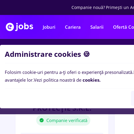
Companie nouă?
Primești un A
Joburi
Cariera
Salarii
Ofertă C
Administrare cookies 🍪
Locuri
Folosim cookie-uri pentru a-ți oferi o experiență presonalizată.
avantajele lor.
Vezi politica noastră de
cookies.
ALVIROM
ECHIPAMENTE
PROTECŢIE S.R.L.
Companie verificată