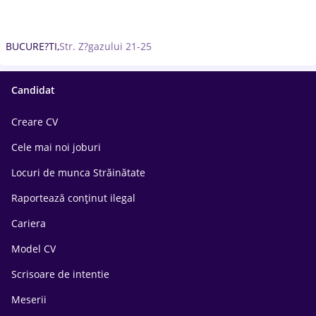
BUCURE?TI,
Str. Z?gazului 21-25
Candidat
Creare CV
Cele mai noi joburi
Locuri de munca Străinătate
Raportează conținut ilegal
Cariera
Model CV
Scrisoare de intentie
Meserii