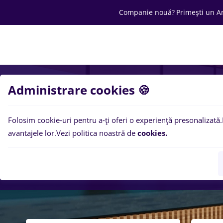
Companie nouă?
Primești un A
Joburi
Cariera
Salarii
Ofertă C
Administrare cookies 🍪
Folosim cookie-uri pentru a-ți oferi o experiență presonalizată.
avantajele lor.
Vezi politica noastră de
cookies.