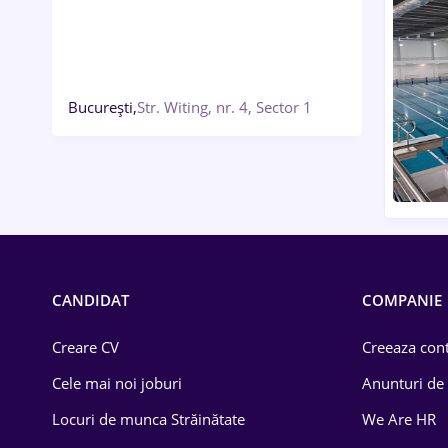
București,
Str. Witing, nr. 4, Sector 1
CANDIDAT
COMPANIE
Creare CV
Creeaza cont
Cele mai noi joburi
Anunturi de
Locuri de munca Străinătate
We Are HR