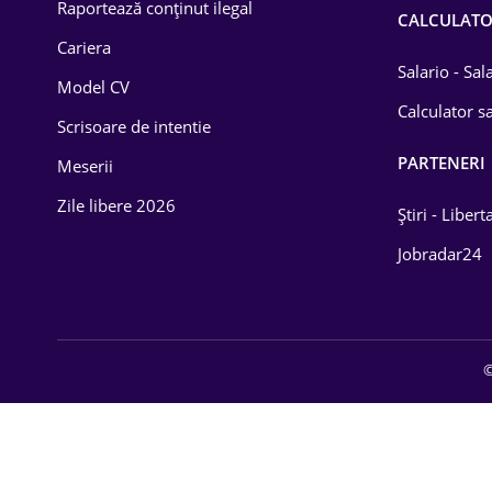
Raportează conținut ilegal
CALCULAT
Cariera
Salario - Sa
Model CV
Calculator sa
Scrisoare de intentie
PARTENERI
Meserii
Zile libere 2026
Știri - Libert
Jobradar24
©