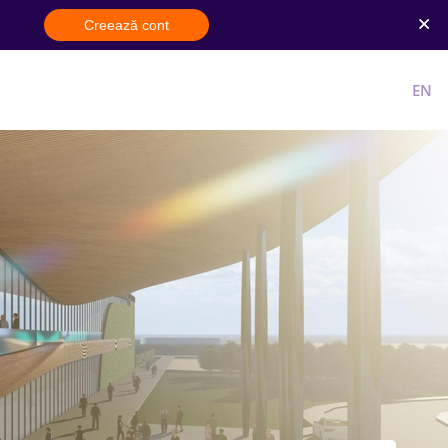
Creează cont
Cont nou
Intra in cont
RO
EN