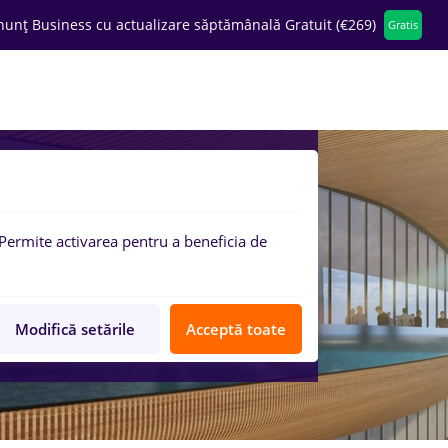
nunț Business cu actualizare săptămânală Gratuit (€269)
Gratis
ompanii
Permite activarea pentru a beneficia de
Modifică setările
Acceptă toate