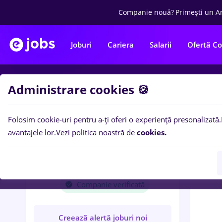
Companie nouă?
Primești un A
Joburi
Cariera
Salarii
Ofertă C
Administrare cookies 🍪
Locuri
Folosim cookie-uri pentru a-ți oferi o experiență presonalizată.
avantajele lor.
Vezi politica noastră de
cookies.
C
ADM ROMANIA
TRADING SRL
Companie verificată
Creează alertă joburi noi