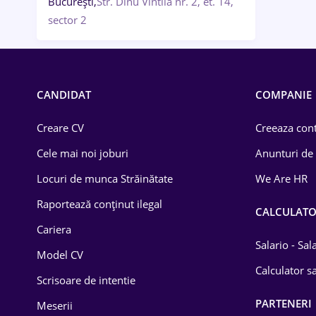
București,
Str. Dinu Vintila nr. 2, et. 14,
sector 2
CANDIDAT
COMPANIE
Creare CV
Creeaza cont
Cele mai noi joburi
Anunturi de
Locuri de munca Străinătate
We Are HR
Raportează conținut ilegal
CALCULAT
Cariera
Salario - Sa
Model CV
Calculator sa
Scrisoare de intentie
PARTENERI
Meserii