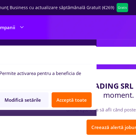
nunț Business cu actualizare săptămânală Gratuit (€269)
Gratis
ompanii
 de munca
ADM ROMANIA TRADING SRL
Permite activarea pentru a beneficia de
ompania
ADM ROMANIA TRADING SRL
moment.
Modifică setările
Acceptă toate
Urmărește-o ca să afli când poste
Creează alertă jobur