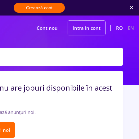
Creează cont
Cont nou
Intra in cont
RO
EN
nu are joburi disponibile în acest
ază anunțuri noi.
i noi