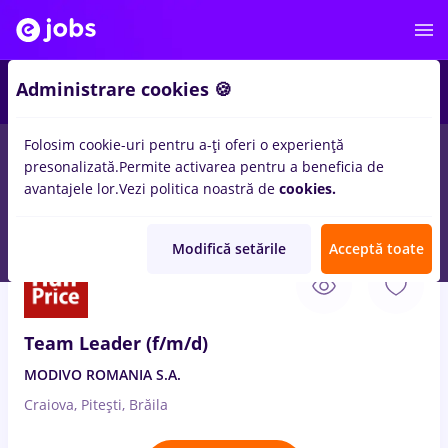
Administrare cookies 🍪
Folosim cookie-uri pentru a-ți oferi o experiență
presonalizată.
Permite activarea pentru a beneficia de
Salarii
Remote (de acasă)
București
Cluj-Napoc
avantajele lor.
Vezi politica noastră de
cookies.
15048
locuri de munca
Modifică setările
Acceptă toate
7 Aug. 2026
Team Leader (f/m/d)
MODIVO ROMANIA S.A.
Craiova, Pitești, Brăila