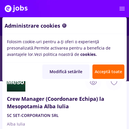
Administrare cookies 🍪
Folosim cookie-uri pentru a-ți oferi o experiență
presonalizată.
Permite activarea pentru a beneficia de
Salarii
Remote (de acasă)
București
Cluj-Napoc
avantajele lor.
Vezi politica noastră de
cookies.
14024
locuri de munca
Modifică setările
Acceptă toate
10 Aug. 2026
Crew Manager (Coordonare Echipa) la
Mesopotamia Alba Iulia
SC SET-CORPORATION SRL
Alba Iulia