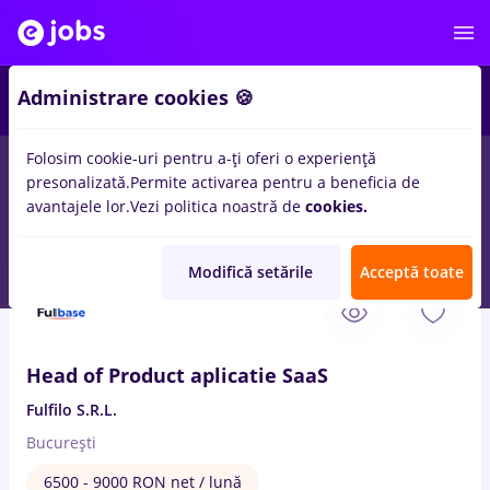
Administrare cookies 🍪
Folosim cookie-uri pentru a-ți oferi o experiență
presonalizată.
Permite activarea pentru a beneficia de
Salarii
Remote (de acasă)
București
Cluj-Napoc
avantajele lor.
Vezi politica noastră de
cookies.
14940
locuri de munca
Modifică setările
Acceptă toate
6 Aug. 2026
Head of Product aplicatie SaaS
Fulfilo S.R.L.
București
6500 - 9000 RON net / lună