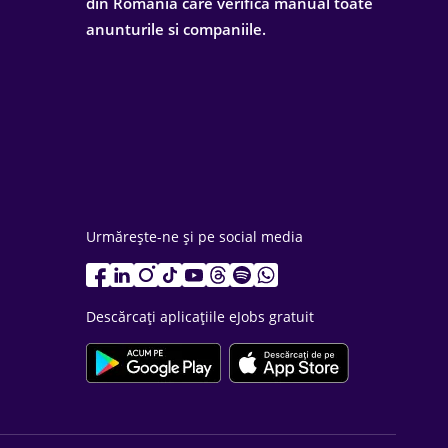
din Romania care verifica manual toate
anunturile si companiile.
Urmărește-ne și pe social media
Descărcați aplicațiile eJobs gratuit