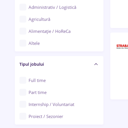
Administrativ / Logistică
Oradea
Agricultură
Ploiești
Alimentație / HoReCa
Adjud
Altele
Aiud
Arhitectură / Design interior
Alba Iulia
Tipul jobului
Asigurări
Alexandria
Au pair / Babysitter / Curățenie
Full time
Arad
Audit / Consultanță
Part time
Baia Mare
Auto / Echipamente
Internship / Voluntariat
Bârlad
Automatizări
Proiect / Sezonier
Bistrița (Bistrița-Năsăud)
Bănci