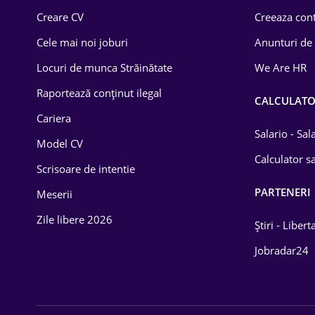
Creare CV
Creeaza cont
Lemn / PVC
Cele mai noi joburi
Anunturi de
Mașini / Auto
Locuri de munca Străinătate
We Are HR
Media / Internet
Raportează conținut ilegal
CALCULAT
Medicină / Sănătate
Cariera
Salario - Sa
Model CV
Calculator sa
Scrisoare de intentie
PARTENERI
Meserii
Zile libere 2026
Știri - Libert
Jobradar24