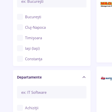
București
Cluj-Napoca
Timișoara
Iași (Iași)
Constanța
Craiova
Departamente
Brașov
Bacău
Brăila
Achiziții
Galați (Galați)