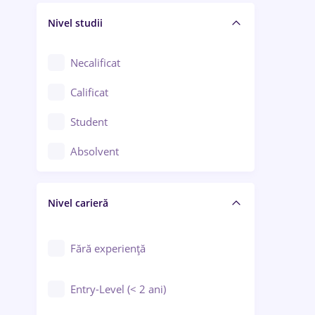
Nivel studii
Cercetare - dezvoltare
Chimie / Biochimie
Necalificat
Confecții / Design vestimentar
Calificat
Construcții / Instalații
Student
Controlul calității
Absolvent
Crewing / Casino / Entertainment
Nivel carieră
Educație / Training / Arte
Farmacie
Fără experiență
Entry-Level (< 2 ani)