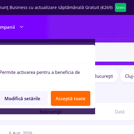
nunț Business cu actualizare săptămânală Gratuit (€269)
Gratis
ompanii
Permite activarea pentru a beneficia de
Salarii
Remote (de acasă)
București
Clu
pulare:
3
locuri de munca
Modifică setările
Acceptă toate
Relevanță
Dată
6 Aug. 2026