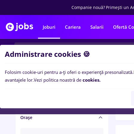
Companie nouă?
Primești un A
Joburi
Cariera
Salarii
Ofertă C
Administrare cookies 🍪
Folosim cookie-uri pentru a-ți oferi o experiență presonalizată.
Filtre po
Salariu și beneficii
avantajele lor.
Vezi politica noastră de
cookies.
1436
Salarii
Orașe