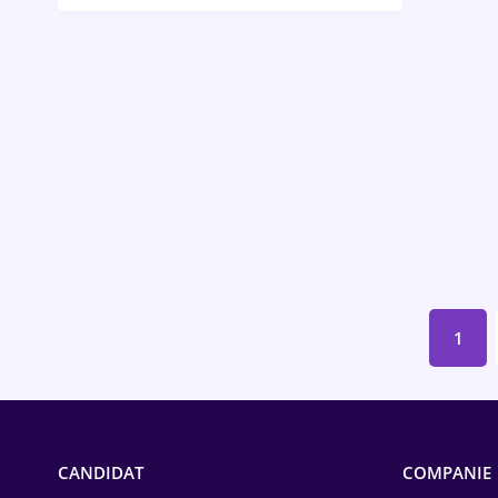
Bănci / Servicii financiare
Call-center / BPO
Chimică
Comerț / Retail
Construcții
Drept
Educație / Training
1
Energetică
Farma
Imobiliară
CANDIDAT
COMPANIE
IT / Telecom