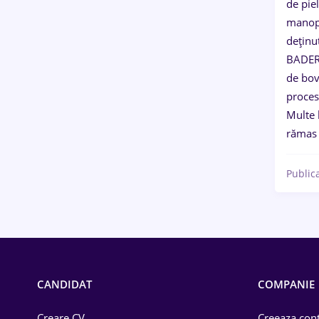
de pie
manope
deținu
BADER 
de bov
proces
Multe 
rămas 
Public
CANDIDAT
COMPANIE
Creare CV
Creeaza cont