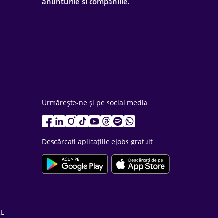
anunturile si companiile.
Urmărește-ne și pe social media
Descărcați aplicațiile eJobs gratuit
RL