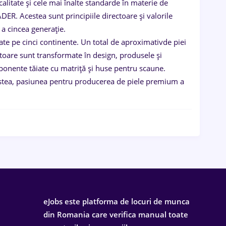
alitate și cele mai înalte standarde în materie de
ER. Acestea sunt principiile directoare și valorile
 a cincea generație.
ate pe cinci continente. Un total de aproximativde piei
vatoare sunt transformate în design, produsele și
mponente tăiate cu matriță și huse pentru scaune.
estea, pasiunea pentru producerea de piele premium a
eJobs este platforma de locuri de munca
din Romania care verifica manual toate