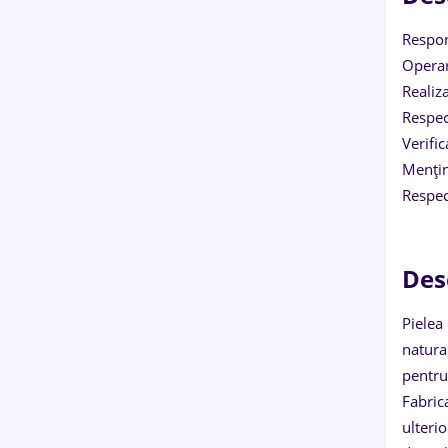
Respon
Operar
Realiz
Respec
Verifi
Mențin
Respec
Des
Pielea
natura
pentru
Fabric
ulteri