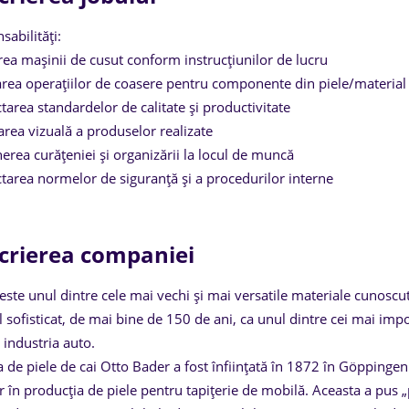
sabilități:
ea mașinii de cusut conform instrucțiunilor de lucru
area operațiilor de coasere pentru componente din piele/material 
tarea standardelor de calitate și productivitate
carea vizuală a produselor realizate
erea curățeniei și organizării la locul de muncă
tarea normelor de siguranță și a procedurilor interne
crierea companiei
 este unul dintre cele mai vechi și mai versatile materiale cunos
l sofisticat, de mai bine de 150 de ani, ca unul dintre cei mai im
 industria auto.
a de piele de cai Otto Bader a fost înființată în 1872 în Göppingen 
or în producția de piele pentru tapițerie de mobilă. Aceasta a pus