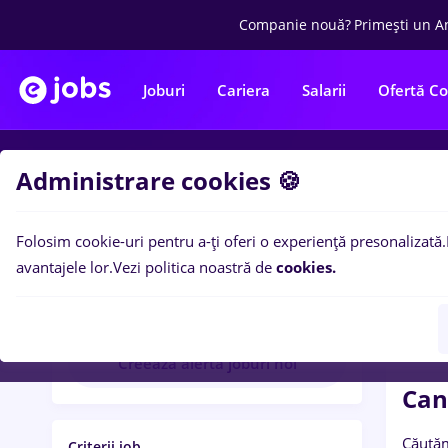
Companie nouă?
Primești un A
Joburi
Cariera
Salarii
Ofertă C
Administrare cookies 🍪
Op
Folosim cookie-uri pentru a-ți oferi o experiență presonalizată.
BADER
avantajele lor.
Vezi politica noastră de
cookies.
BADER ROMANIA S.R.L.
Creează alertă joburi noi
Can
Căutăm
Criterii job