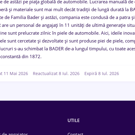
le de astăzi pe piața globală de automobile. Lucrarea manuală de c
ră și materiale sunt mai mult decât tradiții de lungă durată la BAD
te de Familia Bader și astăzi, compania este condusă de a patra și
are un personal de angajați în 11 unități de ultimă generație situ
ine sunt prelucrate zilnic în piele de automobile. Aici, ideile ino
ele sunt cercetate și dezvoltate și sunt produse piei de piele, co
lucruri s-au schimbat la BADER de-a lungul timpului, cu toate ac
constantă din 1872.
at 11 Mai 2026
Reactualizat 8 Iul. 2026
Expiră 8 Iul. 2026
UTILE
 de angajator
Contact