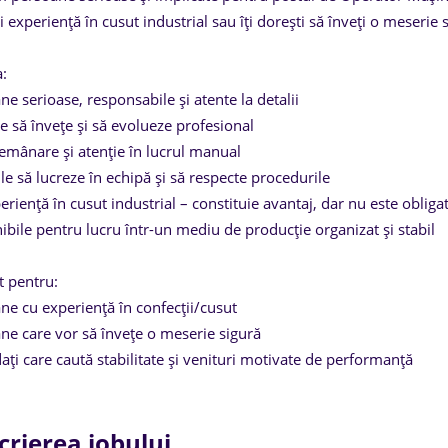
 experiență în cusut industrial sau îți dorești să înveți o meserie s
a:
ne serioase, responsabile și atente la detalii
e să învețe și să evolueze profesional
emânare și atenție în lucrul manual
le să lucreze în echipă și să respecte procedurile
eriență în cusut industrial – constituie avantaj, dar nu este obliga
ibile pentru lucru într-un mediu de producție organizat și stabil
t pentru:
ne cu experiență în confecții/cusut
ne care vor să învețe o meserie sigură
ați care caută stabilitate și venituri motivate de performanță
crierea jobului