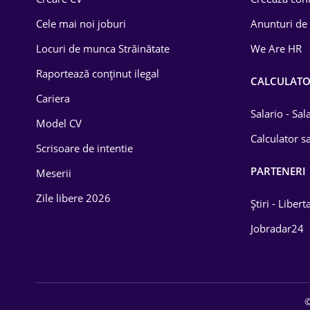
Cele mai noi joburi
Anunturi de
Locuri de munca Străinătate
We Are HR
Raportează conținut ilegal
CALCULAT
Cariera
Salario - Sa
Model CV
Calculator sa
Scrisoare de intentie
PARTENERI
Meserii
Zile libere 2026
Știri - Libert
Jobradar24
©