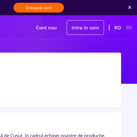
Creează cont
Cont nou
Intra in cont
RO
EN
 de Cusut, în cadrul echipei noastre de producție.