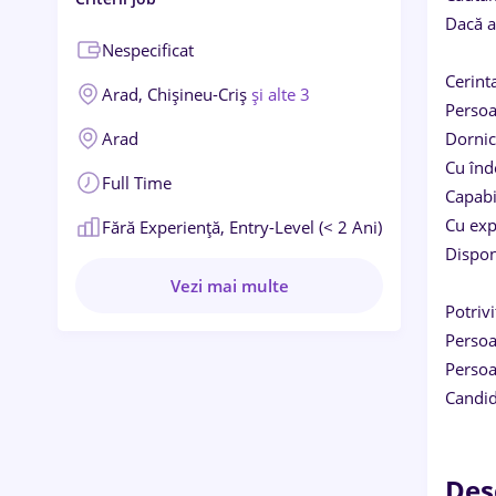
Dacă ai
Nespecificat
Cerint
Arad,
Chișineu-Criș
și alte 3
Persoa
Arad
Dornic
Cu înd
Full Time
Capabi
Cu exp
Fără Experiență,
Entry-Level (< 2 Ani)
Dispon
Vezi mai multe
Potrivi
Persoa
Persoa
Candid
Des