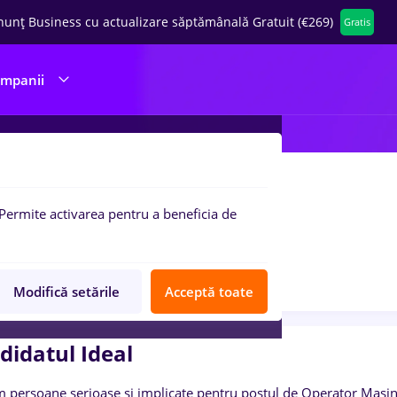
nunț Business cu actualizare săptămânală Gratuit (€269)
Gratis
ompanii
erator confectioner
Permite activarea pentru a beneficia de
 ROMANIA S.R.L.
20 poziții
Anunț verificat
Job expirat
Modifică setările
Acceptă toate
didatul Ideal
 persoane serioase și implicate pentru postul de Operator Mașină