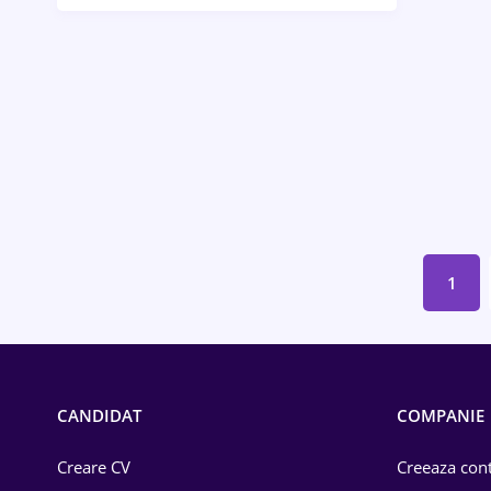
Bănci / Servicii financiare
Call-center / BPO
Chimică
Comerț / Retail
Construcții
Drept
1
Educație / Training
Energetică
Farma
CANDIDAT
COMPANIE
Imobiliară
Creare CV
Creeaza cont
IT / Telecom