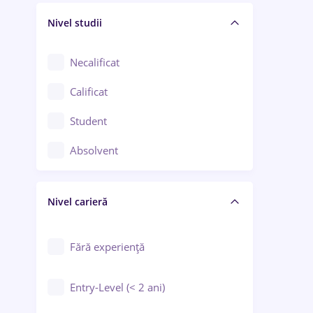
Nivel studii
Cercetare - dezvoltare
Chimie / Biochimie
Necalificat
Confecții / Design vestimentar
Calificat
Construcții / Instalații
Student
Controlul calității
Absolvent
Crewing / Casino / Entertainment
Nivel carieră
Educație / Training / Arte
Farmacie
Fără experiență
Entry-Level (< 2 ani)