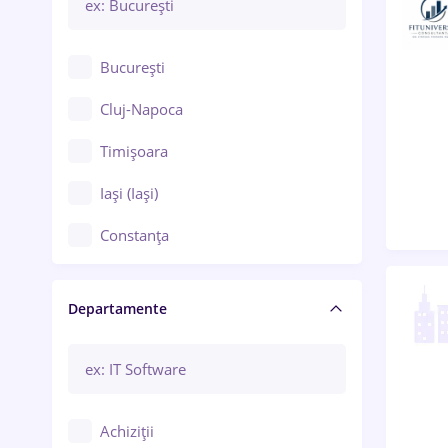
București
Cluj-Napoca
Timișoara
Iași (Iași)
Constanța
Craiova
Departamente
Brașov
Bacău
Brăila
Achiziții
Galați (Galați)