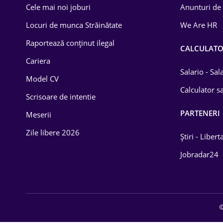
Cele mai noi joburi
Anunturi de
Lemn / PVC
Locuri de munca Străinătate
We Are HR
Mașini / Auto
Raportează conținut ilegal
CALCULAT
Media / Internet
Cariera
Salario - Sa
Model CV
Medicină / Sănătate
Calculator sa
Scrisoare de intentie
PARTENERI
Meserii
Zile libere 2026
Știri - Libert
Jobradar24
©