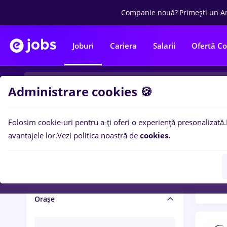
Companie nouă?
Primești un A
Joburi
Cariera
Salarii
Ofertă C
Administrare cookies 🍪
Folosim cookie-uri pentru a-ți oferi o experiență presonalizată.
Filtre po
Salariu și beneficii
avantajele lor.
Vezi politica noastră de
cookies.
1449
Salarii
Orașe