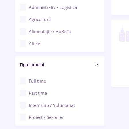
Administrativ / Logistică
Oradea
Agricultură
Ploiești
Alimentație / HoReCa
Adjud
Altele
Aiud
Arhitectură / Design interior
Alba Iulia
Tipul jobului
Asigurări
Alexandria
Au pair / Babysitter / Curățenie
Full time
Arad
Audit / Consultanță
Part time
Baia Mare
Auto / Echipamente
Internship / Voluntariat
Bârlad
Automatizări
Proiect / Sezonier
Bistrița (Bistrița-Năsăud)
Bănci