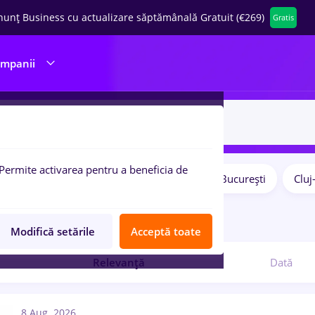
nunț Business cu actualizare săptămânală Gratuit (€269)
Gratis
ompanii
Permite activarea pentru a beneficia de
Salarii
Remote (de acasă)
București
Clu
pulare:
9
locuri de munca
Modifică setările
Acceptă toate
Relevanță
Dată
8 Aug. 2026