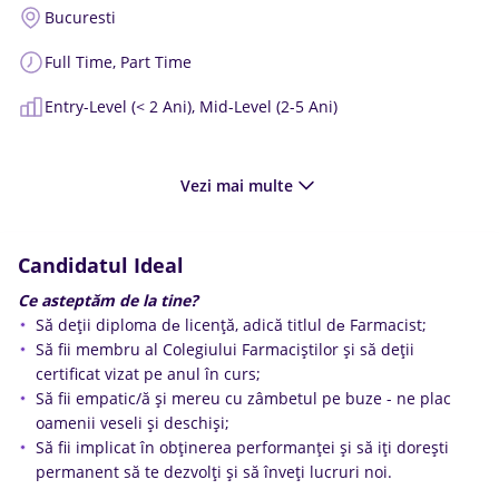
Bucuresti
Full Time,
Part Time
Entry-Level (< 2 Ani),
Mid-Level (2-5 Ani)
Vezi mai multe
Candidatul Ideal
Ce asteptăm de la tine?
Să deții diploma dе licență, adică titlul dе Farmacist;
Să fii membru al Colegiului Farmaciștilor și să deții
certificat vizat pe anul în curs;
Să fii empatic/ă și mereu cu zâmbetul pe buze - ne plac
oamenii veseli și deschiși;
Să fii implicat în obținerea performanței și să iți dorești
permanent să te dezvolți și să înveți lucruri noi.