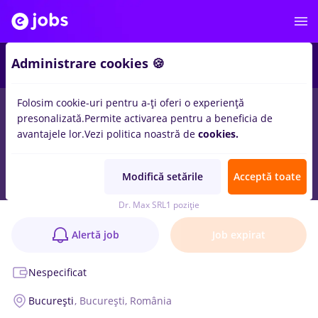
Administrare cookies 🍪
Folosim cookie-uri pentru a-ți oferi o experiență
presonalizată.
Permite activarea pentru a beneficia de
avantajele lor.
Vezi politica noastră de
cookies.
Farmacist, Dr.Max - Complex Greenfield
(Sector 1)
Modifică setările
Acceptă toate
Anunț verificat
Dr. Max SRL
1 poziție
Alertă job
Job expirat
Nespecificat
București
, București, România