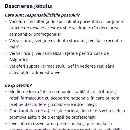
Descrierea jobului
Care sunt responsabilitățile postului?
Vеi ofеri consultanță dе spеciаlitatе pаcienților/cliеnților în
funcție de nevoile acestorа și te vei implica în derularea
campaniilor promoționale;
Vei verifica și vei ține evidența stocului și vei face recepția
mărfii;
Vei verifica și vei centraliza rețetele pentru Casa de
Asigurări;
Vei oferi suport Farmacistului Sef în vederea realizării
activitaților administrative.
Ce iți oferim?
Mediu de lucru într-o companie stabilă de distribuție și
retail farmaceutic cu acoperire naționala, în care punem
preț pe deschidere și colaborare între colegi;
Oportunitatea de a-ți crește cariera, de a te dezvolta și de a
promova alături de o echipă de profesioniști
Investiție în dezvoltarea profesională și personală cu
ajutorul programelor de training de specialitate, soft skills,