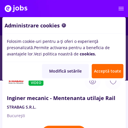
Administrare cookies 🍪
Folosim cookie-uri pentru a-ți oferi o experiență
presonalizată.
Permite activarea pentru a beneficia de
Salarii
Remote (de acasă)
București
Cluj-Napoc
avantajele lor.
Vezi politica noastră de
cookies.
14328
locuri de munca
Modifică setările
Acceptă toate
6 Aug. 2026
VIDEO
Inginer mecanic - Mentenanta utilaje Rail
STRABAG S.R.L.
București