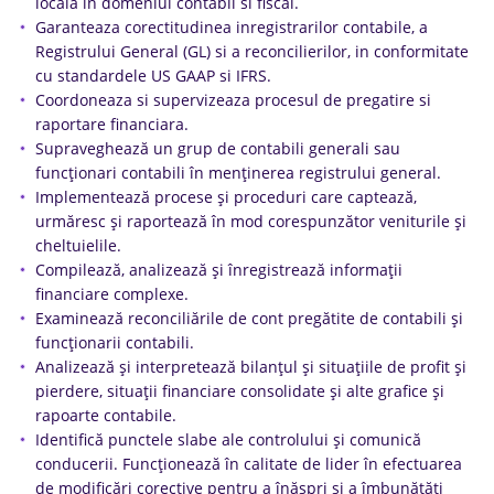
locala in domeniul contabil si fiscal.
Garanteaza corectitudinea inregistrarilor contabile, a
Registrului General (GL) si a reconcilierilor, in conformitate
cu standardele US GAAP si IFRS.
Coordoneaza si supervizeaza procesul de pregatire si
raportare financiara.
Supraveghează un grup de contabili generali sau
funcționari contabili în menținerea registrului general.
Implementează procese și proceduri care captează,
urmăresc și raportează în mod corespunzător veniturile și
cheltuielile.
Compilează, analizează și înregistrează informații
financiare complexe.
Examinează reconciliările de cont pregătite de contabili și
funcționarii contabili.
Analizează și interpretează bilanțul și situațiile de profit și
pierdere, situații financiare consolidate și alte grafice și
rapoarte contabile.
Identifică punctele slabe ale controlului și comunică
conducerii. Funcționează în calitate de lider în efectuarea
de modificări corective pentru a înăspri și a îmbunătăți