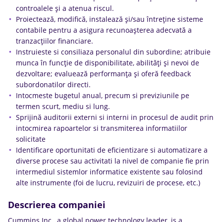
controalele și a atenua riscul.
Proiectează, modifică, instalează și/sau întreține sisteme
contabile pentru a asigura recunoașterea adecvată a
tranzacțiilor financiare.
Instruieste si consiliaza personalul din subordine; atribuie
munca în funcție de disponibilitate, abilități și nevoi de
dezvoltare; evaluează performanța și oferă feedback
subordonatilor directi.
Intocmeste bugetul anual, precum si previziunile pe
termen scurt, mediu si lung.
Sprijină auditorii externi si interni in procesul de audit prin
intocmirea rapoartelor si transmiterea informatiilor
solicitate
Identificare oportunitati de eficientizare si automatizare a
diverse procese sau activitati la nivel de companie fie prin
intermediul sistemlor informatice existente sau folosind
alte instrumente (foi de lucru, revizuiri de procese, etc.)
Descrierea companiei
Cummins Inc., a global power technology leader, is a