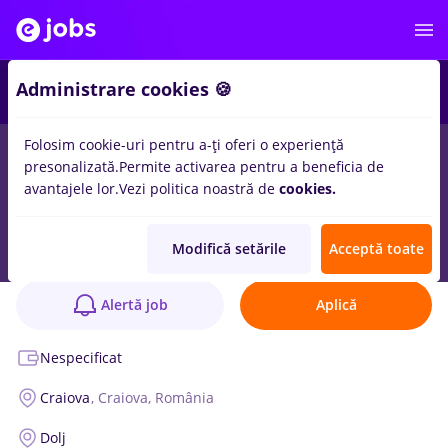
Administrare cookies 🍪
Folosim cookie-uri pentru a-ți oferi o experiență
presonalizată.
Permite activarea pentru a beneficia de
avantajele lor.
Vezi politica noastră de
cookies.
Cost Accounting Supervisor
Anunț verificat
Modifică setările
Acceptă toate
Cummins Romania
1 poziție
Alertă job
Aplică
Nespecificat
Craiova
, Craiova, România
Dolj