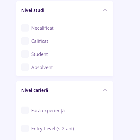
Nivel studii
Cercetare - dezvoltare
Chimie / Biochimie
Necalificat
Confecții / Design vestimentar
Calificat
Construcții / Instalații
Student
Controlul calității
Absolvent
Crewing / Casino / Entertainment
Nivel carieră
Educație / Training / Arte
Farmacie
Fără experiență
Entry-Level (< 2 ani)