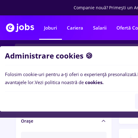
Companie nouă?
Primești un A
Joburi
Cariera
Salarii
Ofertă C
Administrare cookies 🍪
Folosim cookie-uri pentru a-ți oferi o experiență presonalizată.
Filtre po
Salariu și beneficii
avantajele lor.
Vezi politica noastră de
cookies.
1504
Salarii
Orașe