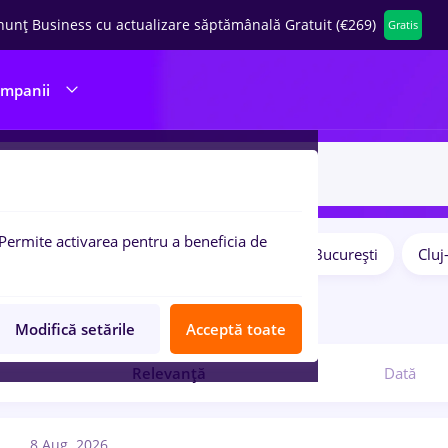
nunț Business cu actualizare săptămânală Gratuit (€269)
Gratis
ompanii
Permite activarea pentru a beneficia de
Salarii
Remote (de acasă)
București
Clu
pulare:
9
locuri de munca
Modifică setările
Acceptă toate
Relevanță
Dată
8 Aug. 2026