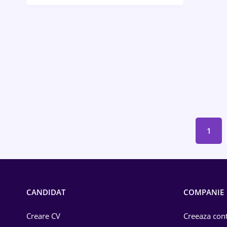
Bănci / Servicii financiare
Call-center / BPO
Chimică
Comerț / Retail
Construcții
Drept
1
Educație / Training
Energetică
Farma
CANDIDAT
COMPANIE
Imobiliară
Creare CV
Creeaza cont
IT / Telecom