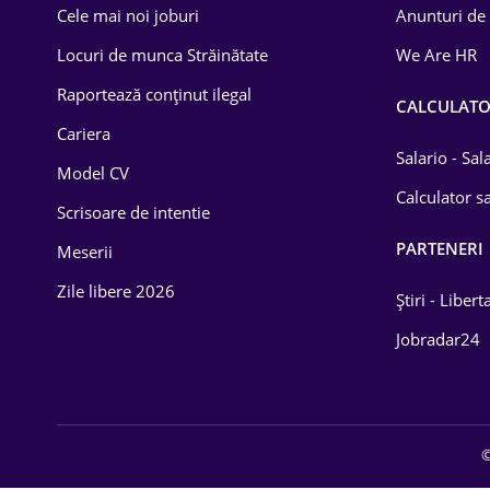
Cele mai noi joburi
Anunturi de
Lemn / PVC
Locuri de munca Străinătate
We Are HR
Mașini / Auto
Raportează conținut ilegal
CALCULAT
Media / Internet
Cariera
Salario - Sa
Model CV
Medicină / Sănătate
Calculator sa
Scrisoare de intentie
PARTENERI
Meserii
Zile libere 2026
Știri - Libert
Jobradar24
©