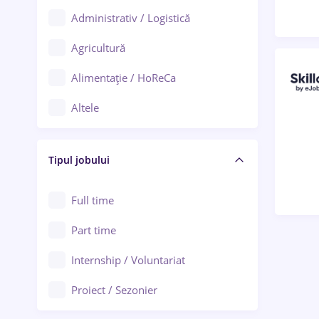
Administrativ / Logistică
Oradea
Agricultură
Ploiești
Alimentație / HoReCa
Adjud
Altele
Aiud
Arhitectură / Design interior
Alba Iulia
Tipul jobului
Asigurări
Alexandria
Au pair / Babysitter / Curățenie
Full time
Arad
Audit / Consultanță
Part time
Baia Mare
Auto / Echipamente
Internship / Voluntariat
Bârlad
Automatizări
Proiect / Sezonier
Bistrița (Bistrița-Năsăud)
Bănci