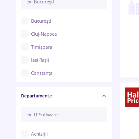
București
Cluj-Napoca
Timișoara
Iași (Iași)
Constanța
Craiova
Departamente
Brașov
Bacău
Brăila
Achiziții
Galați (Galați)