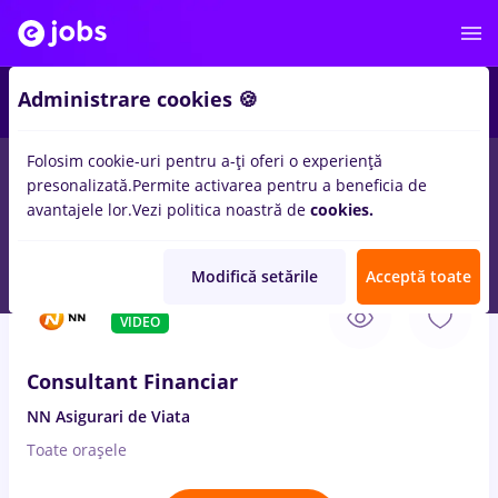
Administrare cookies 🍪
Folosim cookie-uri pentru a-ți oferi o experiență
presonalizată.
Permite activarea pentru a beneficia de
Salarii
Remote (de acasă)
București
Cluj-Napoc
avantajele lor.
Vezi politica noastră de
cookies.
13562
locuri de munca
Modifică setările
Acceptă toate
9 Aug. 2026
VIDEO
Consultant Financiar
NN Asigurari de Viata
Toate oraşele