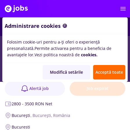
Administrare cookies 🍪
Folosim cookie-uri pentru a-ți oferi o experiență
presonalizată.
Permite activarea pentru a beneficia de
avantajele lor.
Vezi politica noastră de
cookies.
Barista 5 TO GO
Anunț verificat
Modifică setările
Acceptă toate
Trickybee S.R.L.
2 poziții
Alertă job
Job expirat
2800 - 3500 RON Net
București
, București, România
Bucuresti