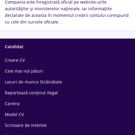
Compania este înregistrată oficial pe website-urile
autorităților și ministerelor naționale, iar informațiile
declarate de aceasta în momentul creării contului corespund
cu cele din sursele oficiale.
Candidat
Creare CV
Cele mai noi joburi
Locuri de munca Străinătate
Raportează conținut ilegal
Cariera
Model CV
Scrisoare de intentie