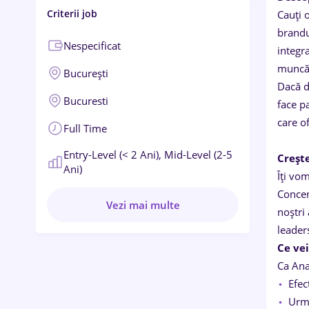
Criterii job
Cauți 
brandu
Nespecificat
integr
muncă 
București
Dacă do
Bucuresti
face p
care of
Full Time
Entry-Level (< 2 Ani),
Mid-Level (2-5
Crește
Ani)
Îți vom
Concen
Vezi mai multe
noștri
leader
Ce vei
Ca Ana
Efec
Urma