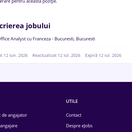
erare pentru această poziție.
crierea jobului
ffice Analyst cu Franceza - Bucuresti, Bucuresti
at 12 Iun. 2026
Reactualizat 12 Iul. 2026
Expiră 12 Iul. 2026
UTILE
 de angajator
Contact
 angajare
Despre eJobs