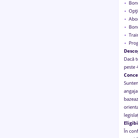
Bon
Opți
Abo
Bonu
Trai
Prog
Desco
Dacă t
peste 
Conce
Suntem
angaja
bazează
orienta
legisla
Eligib
În con