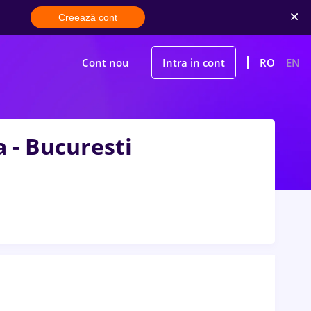
Creează cont
Cont nou
Intra in cont
RO
EN
 - Bucuresti