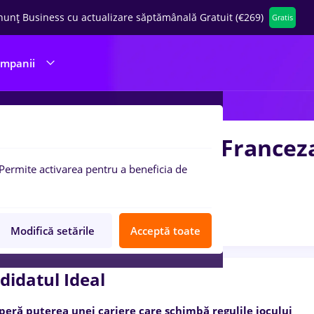
nunț Business cu actualizare săptămânală Gratuit (€269)
Gratis
ompanii
ck Office Analyst cu Franceza
Permite activarea pentru a beneficia de
trix Romania
1 poziție
Anunț verificat
Job expirat
Modifică setările
Acceptă toate
didatul Ideal
peră puterea unei cariere care schimbă regulile jocului