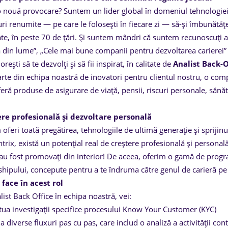
o nouă provocare? Suntem un lider global în domeniul tehnologiei și
ri renumite — pe care le folosești în fiecare zi — să-și îmbunătățea
ate, în peste 70 de țări. Și suntem mândri că suntem recunoscuți
din lume”, „Cele mai bune companii pentru dezvoltarea carierei”
rești să te dezvolți și să fii inspirat, în calitate de
Analist Back-O
arte din echipa noastră de inovatori pentru clientul nostru, o comp
eră produse de asigurare de viață, pensii, riscuri personale, sănăta
re profesională și dezvoltare personală
 oferi toată pregătirea, tehnologiile de ultimă generație și sprijin
trix, există un potențial real de creștere profesională și personal
 au fost promovați din interior! De aceea, oferim o gamă de prog
shipului, concepute pentru a te îndruma către genul de carieră pe 
 face în acest rol
list Back Office în echipa noastră, vei:
tua investigații specifice procesului Know Your Customer (KYC)
 diverse fluxuri pas cu pas, care includ o analiză a activității cont