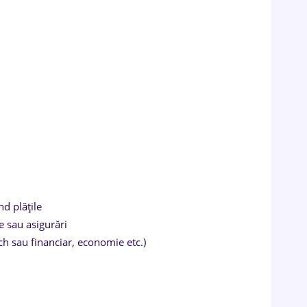
nd plățile
re sau asigurări
ch sau financiar, economie etc.)