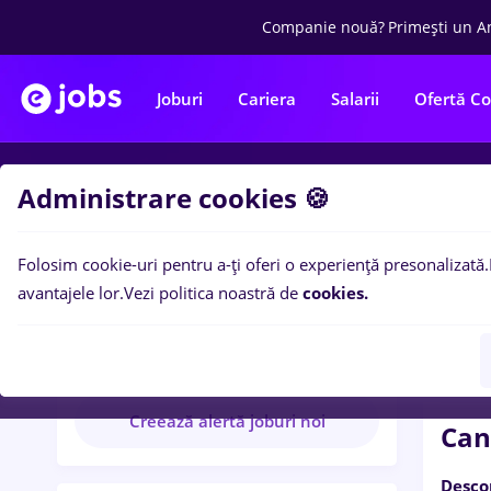
Companie nouă?
Primești un A
Joburi
Cariera
Salarii
Ofertă C
Administrare cookies 🍪
Ba
Folosim cookie-uri pentru a-ți oferi o experiență presonalizată.
Concen
avantajele lor.
Vezi politica noastră de
cookies.
Concentrix Romania
21 anunțuri disponibile
Creează alertă joburi noi
Can
Desco