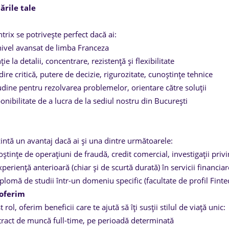
cările tale
trix se potrivește perfect dacă ai:
ivel avansat de limba Franceza
ție la detalii, concentrare, rezistență și flexibilitate
ire critică, putere de decizie, rigurozitate, cunoștințe tehnice
udine pentru rezolvarea problemelor, orientare către soluții
onibilitate de a lucra de la sediul nostru din București
intă un avantaj dacă ai și una dintre următoarele:
ștințe de operațiuni de fraudă, credit comercial, investigații privi
xperiență anterioară (chiar și de scurtă durată) în servicii financia
plomă de studii într-un domeniu specific (facultate de profil Finte
 oferim
t rol, oferim beneficii care te ajută să îți susții stilul de viață unic:
ract de muncă full-time, pe perioadă determinată