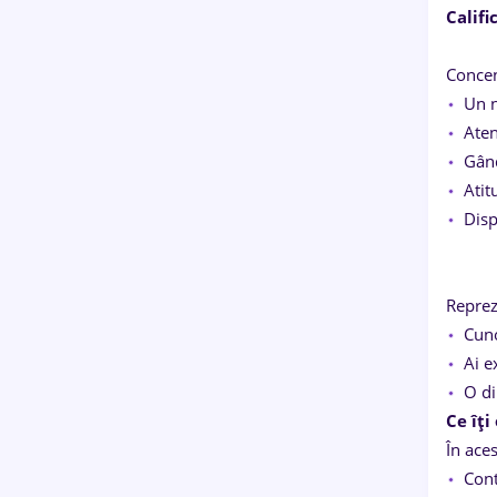
Califi
Concen
Un n
Aten
Gând
Atit
Disp
Reprez
Cuno
Ai e
O di
Ce îți
În aces
Cont