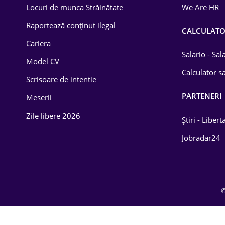
Locuri de munca Străinătate
We Are HR
Raportează conținut ilegal
CALCULAT
Cariera
Salario - Sa
Model CV
Calculator sa
Scrisoare de intentie
PARTENERI
Meserii
Zile libere 2026
Știri - Libert
Jobradar24
©