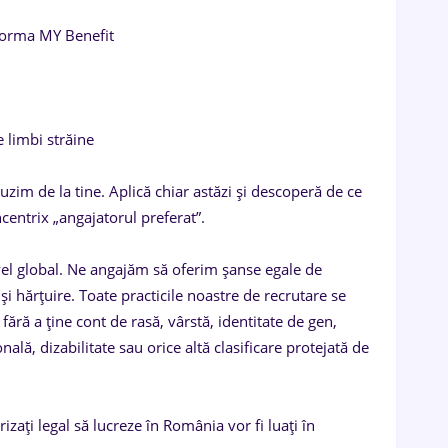
tforma MY Benefit
 limbi străine
uzim de la tine. Aplică chiar astăzi și descoperă de ce
entrix „angajatorul preferat”.
vel global. Ne angajăm să oferim șanse egale de
și hărțuire. Toate practicile noastre de recrutare se
 fără a ține cont de rasă, vârstă, identitate de gen,
onală, dizabilitate sau orice altă clasificare protejată de
zați legal să lucreze în România vor fi luați în