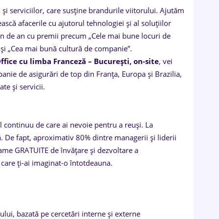
 serviciilor, care susține brandurile viitorului. Ajutăm
scă afacerile cu ajutorul tehnologiei și al soluțiilor
 an de an cu premii precum „Cele mai bune locuri de
 și „Cea mai bună cultură de companie”.
ffice cu limba Franceză – București, on-site
, vei
anie de asigurări de top din Franța, Europa și Brazilia,
te și servicii.
ul continuu de care ai nevoie pentru a reuși. La
ă. De fapt, aproximativ 80% dintre managerii și liderii
rame GRATUITE de învățare și dezvoltare a
care ți-ai imaginat-o întotdeauna.
ului, bazată pe cercetări interne și externe