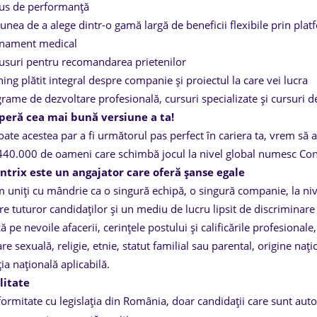
us de performanță
unea de a alege dintr-o gamă largă de beneficii flexibile prin pla
nament medical
suri pentru recomandarea prietenilor
ning plătit integral despre companie și proiectul la care vei lucra
rame de dezvoltare profesională, cursuri specializate și cursuri de
peră cea mai bună versiune a ta!
oate acestea par a fi următorul pas perfect în cariera ta, vrem să a
440.000 de oameni care schimbă jocul la nivel global numesc Conc
ntrix este un angajator care oferă șanse egale
 uniți cu mândrie ca o singură echipă, o singură companie, la ni
re tuturor candidaților și un mediu de lucru lipsit de discriminare 
 pe nevoile afacerii, cerințele postului și calificările profesionale,
re sexuală, religie, etnie, statut familial sau parental, origine nați
ția națională aplicabilă.
ilitate
formitate cu legislația din România, doar candidații care sunt autori