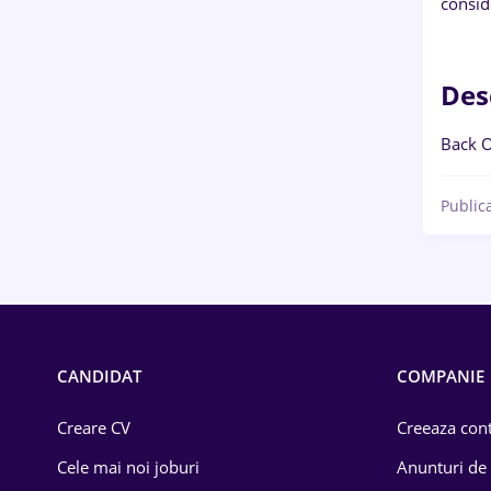
consid
Des
Back O
Public
CANDIDAT
COMPANIE
Creare CV
Creeaza cont
Cele mai noi joburi
Anunturi de