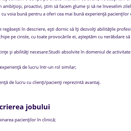
 ambițioși, proactivi, știm să facem glume și să ne înveselim zilel
cu voia bună pentru a oferi cea mai bună experiență pacienților c
 regăsești în descriere, ești dornic să îți dezvolți abilitățile profe
chipe pe cinste, cu toate provocările ei, așteptăm cu nerăbdare s
nțe și abilități necesare:Studii absolvite în domeniul de activitate
experiență de lucru într-un rol similar;
ență de lucru cu clienți/pacienți reprezintă avantaj.
crierea jobului
inarea pacienților în clinică;