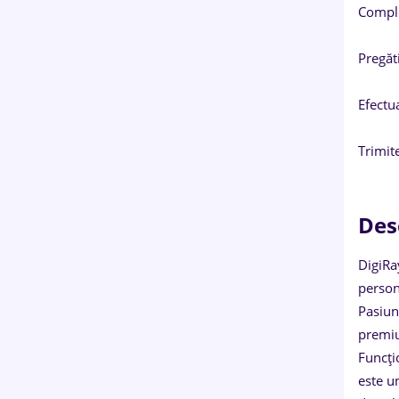
Comple
Pregăt
Efectua
Trimite
Des
DigiRa
persona
Pasiun
premiu
Funcți
este u