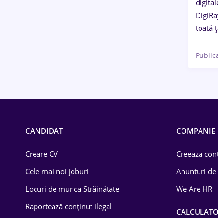
digital
DigiRa
toată ț
Public
CANDIDAT
COMPANIE
Creare CV
Creeaza cont
Cele mai noi joburi
Anunturi de
Locuri de munca Străinătate
We Are HR
Raportează conținut ilegal
CALCULAT