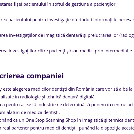
tarea fișei pacientului în softul de gestiune a pacienților;
irea pacientului pentru investigație oferindu-i informațiile necesar
rea investigațiilor de imagistică dentară și prelucrarea lor (radiogr
rea investigațiilor către pacienți și/sau medici prin intermediul e-
crierea companiei
y este alegerea medicilor dentiști din România care vor să aibă la 
lizate în radiologie și tehnică dentară digitală.
ea pentru această industrie ne determină să punem în centrul activ
m alături de medicii dentiști.
onând ca un One Stop Scanning Shop în imagistică și tehnică dentar
n real partener pentru medicii dentiști, punând la dispoziția acestor