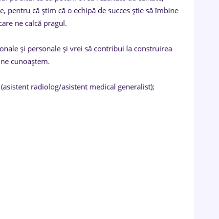
e, pentru că știm că o echipă de succes știe să îmbine
are ne calcă pragul.
sionale și personale și vrei să contribui la construirea
ă ne cunoaștem.
 (asistent radiolog/asistent medical generalist);