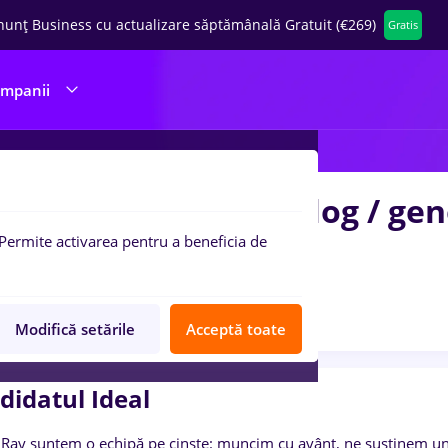
nunț Business cu actualizare săptămânală Gratuit (€269)
Gratis
ompanii
istent medical radiolog / gen
Permite activarea pentru a beneficia de
y
1 poziție
Anunț verificat
Job expirat
Modifică setările
Acceptă toate
didatul Ideal
iRay suntem o echipă pe cinste: muncim cu avânt, ne susținem unul