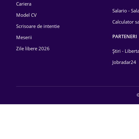
Cariera
Salario - Sa
Model CV
Calculator sa
Scrisoare de intentie
PARTENERI
Meserii
Zile libere 2026
Știri - Libert
Jobradar24
©