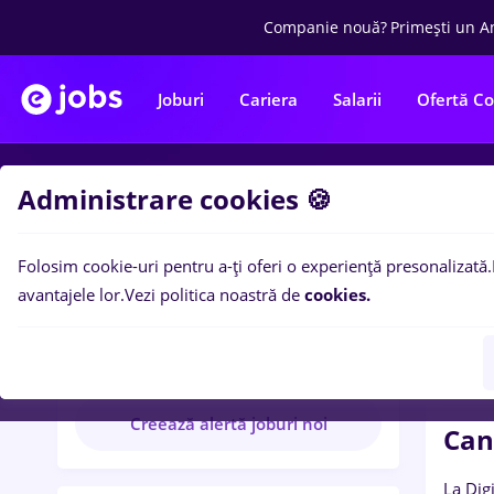
Companie nouă?
Primești un A
Joburi
Cariera
Salarii
Ofertă C
Administrare cookies 🍪
As
Folosim cookie-uri pentru a-ți oferi o experiență presonalizată.
DigiRa
avantajele lor.
Vezi politica noastră de
cookies.
DigiRay
1 anunțuri disponibile
Creează alertă joburi noi
Can
La Dig