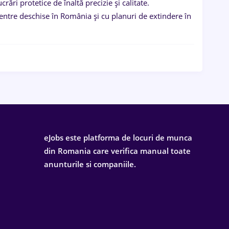
crări protetice de înaltă precizie și calitate.
entre deschise în România și cu planuri de extindere în
eJobs este platforma de locuri de munca
din Romania care verifica manual toate
anunturile si companiile.