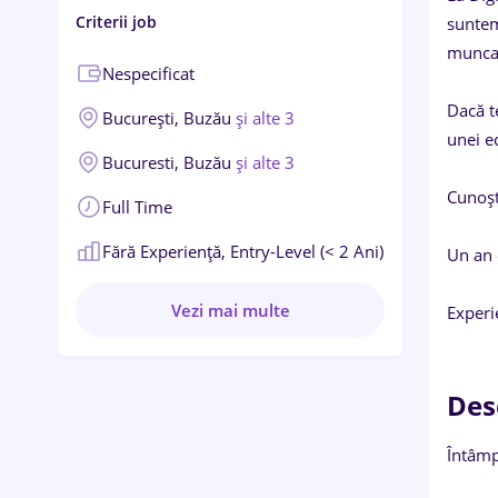
Criterii job
suntem
munca 
Nespecificat
Dacă te
București,
Buzău
și alte 3
unei e
Bucuresti,
Buzău
și alte 3
Cunoști
Full Time
Fără Experiență,
Entry-Level (< 2 Ani)
Un an 
Vezi mai multe
Experi
Des
Întâmp