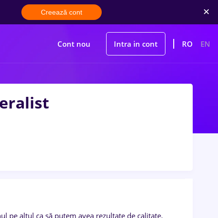
Creează cont
Cont nou
Intra in cont
RO
EN
eralist
 pe altul ca să putem avea rezultate de calitate,