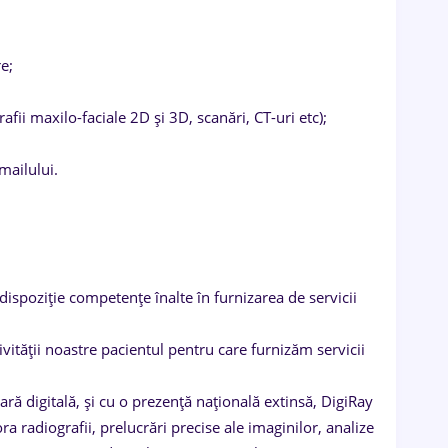
e;
afii maxilo-faciale 2D și 3D, scanări, CT-uri etc);
mailului.
dispoziție competențe înalte în furnizarea de servicii
ității noastre pacientul pentru care furnizăm servicii
ă digitală, și cu o prezență națională extinsă, DigiRay
a radiografii, prelucrări precise ale imaginilor, analize